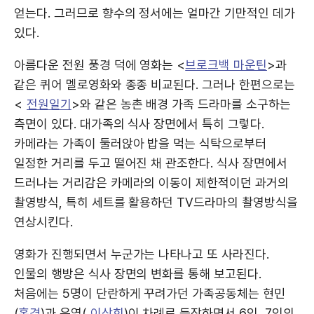
얻는다. 그러므로 향수의 정서에는 얼마간 기만적인 데가
있다.
아름다운 전원 풍경 덕에 영화는 <
브로크백 마운틴
>과
같은 퀴어 멜로영화와 종종 비교된다. 그러나 한편으로는
<
전원일기
>와 같은 농촌 배경 가족 드라마를 소구하는
측면이 있다. 대가족의 식사 장면에서 특히 그렇다.
카메라는 가족이 둘러앉아 밥을 먹는 식탁으로부터
일정한 거리를 두고 떨어진 채 관조한다. 식사 장면에서
드러나는 거리감은 카메라의 이동이 제한적이던 과거의
촬영방식, 특히 세트를 활용하던 TV드라마의 촬영방식을
연상시킨다.
영화가 진행되면서 누군가는 나타나고 또 사라진다.
인물의 행방은 식사 장면의 변화를 통해 보고된다.
처음에는 5명이 단란하게 꾸려가던 가족공동체는 현민
(
홍경
)과 은영(
이상희
)이 차례로 등장하면서 6인, 7인의