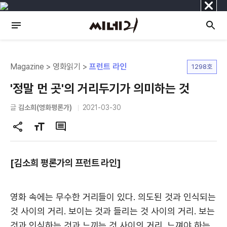
닫
기
Magazine > 영화읽기 >
프런트 라인
1298호
'정말 먼 곳'의 거리두기가 의미하는 것
글
김소희(영화평론가)
2021-03-30
공
글
댓
유
자
글
하
크
[김소희 평론가의 프런트 라인]
기
기
변
경
영화 속에는 무수한 거리들이 있다. 의도된 것과 인식되는
것 사이의 거리. 보이는 것과 들리는 것 사이의 거리. 보는
것과 인식하는 것과 느끼는 것 사이의 거리. 느껴야 하는