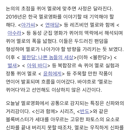
논의의 초점을 퀴어 멜로에 맞추면 사정은 달라진다.
2016년은 한국 멜로영화를 이야기할 때 기억해야 할
해다. <
아가씨
> <
연애담
> 등 레즈비언 멜로와 함께 <
아수라
> 등 동성 군집 영화가 퀴어의 맥락에서 해석되며
퀴어 멜로의 폭을 넓혔다. 이들은 두드러진 팬덤을
형성하며 멜로가 나아가야 할 방향을 가리키는 듯 보였다.
이후 <
불한당: 나쁜 놈들의 세상
>(이하 <불한당>) <
벌새
> <
아워 바디
> 등 복합장르 속 퀴어 멜로 실험과
정통 퀴어 멜로 <
윤희에게
> 등 주목할 만한 작품이
연이어 발표되며 흐름을 이어갔다. 바야흐로 ‘멜로는
퀴어다’라고 선언해도 이상하지 않은 시간이다.
오늘날 멜로영화에서 공통으로 감지되는 특징은 신파와의
거리감이다. <신과 함께> 시리즈, <
반도
>와 같은
블록버스터가 세대를 아우르는 고유한 파토스의 요소로
신파를 끝내 버리지 못할 때조차, 멜로는 우직하게 신파를