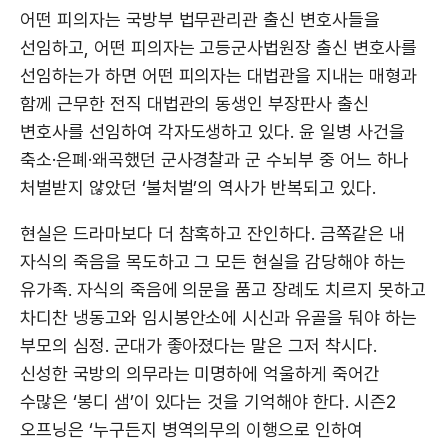
어떤 피의자는 국방부 법무관리관 출신 변호사들을
선임하고, 어떤 피의자는 고등군사법원장 출신 변호사를
선임하는가 하면 어떤 피의자는 대법관을 지내는 매형과
함께 근무한 전직 대법관의 동생인 부장판사 출신
변호사를 선임하여 각자도생하고 있다. 윤 일병 사건을
축소·은폐·왜곡했던 군사경찰과 군 수뇌부 중 어느 하나
처벌받지 않았던 ‘불처벌’의 역사가 반복되고 있다.
현실은 드라마보다 더 참혹하고 잔인하다. 금쪽같은 내
자식의 죽음을 목도하고 그 모든 현실을 감당해야 하는
유가족. 자식의 죽음에 의문을 품고 장례도 치르지 못하고
차디찬 냉동고와 임시봉안소에 시신과 유골을 둬야 하는
부모의 심정. 군대가 좋아졌다는 말은 그저 착시다.
신성한 국방의 의무라는 미명하에 억울하게 죽어간
수많은 ‘봉디 샘’이 있다는 것을 기억해야 한다. 시즌2
오프닝은 ‘누구든지 병역의무의 이행으로 인하여