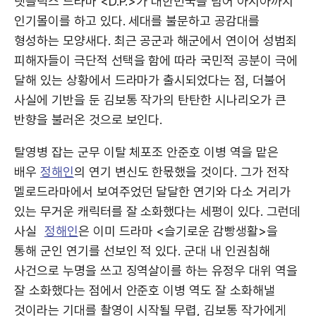
넷플릭스 드라마 <D.P.>가 대한민국을 넘어 아시아까지
인기몰이를 하고 있다. 세대를 불문하고 공감대를
형성하는 모양새다. 최근 공군과 해군에서 연이어 성범죄
피해자들이 극단적 선택을 함에 따라 국민적 공분이 극에
달해 있는 상황에서 드라마가 출시되었다는 점, 더불어
사실에 기반을 둔 김보통 작가의 탄탄한 시나리오가 큰
반향을 불러온 것으로 보인다.
탈영병 잡는 군무 이탈 체포조 안준호 이병 역을 맡은
배우
정해인
의 연기 변신도 한몫했을 것이다. 그가 전작
멜로드라마에서 보여주었던 달달한 연기와 다소 거리가
있는 무거운 캐릭터를 잘 소화했다는 세평이 있다. 그런데
사실
정해인
은 이미 드라마 <슬기로운 감빵생활>을
통해 군인 연기를 선보인 적 있다. 군대 내 인권침해
사건으로 누명을 쓰고 징역살이를 하는 유정우 대위 역을
잘 소화했다는 점에서 안준호 이병 역도 잘 소화해낼
것이라는 기대를 촬영이 시작될 무렵, 김보통 작가에게