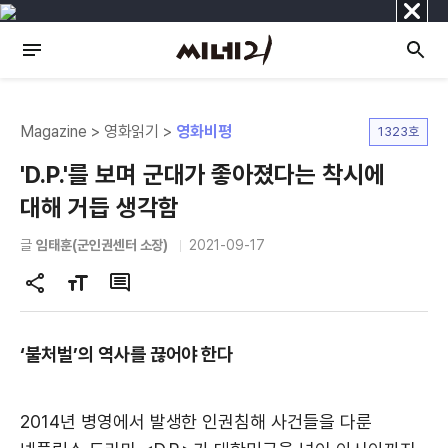
닫
기
Magazine > 영화읽기 >
영화비평
1323호
'D.P.'를 보며 군대가 좋아졌다는 착시에
대해 거듭 생각함
글
임태훈(군인권센터 소장)
2021-09-17
공
글
댓
유
자
글
하
크
‘불처벌’의 역사를 끊어야 한다
기
기
변
경
2014년 병영에서 발생한 인권침해 사건들을 다룬