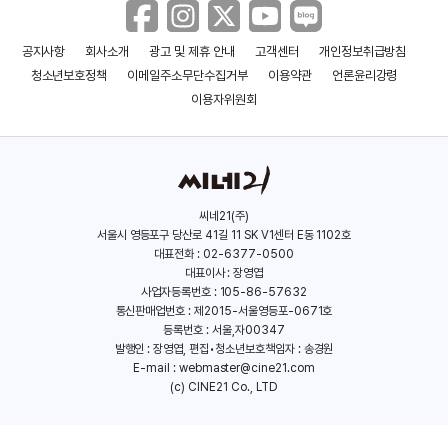
공지사항
회사소개
광고 및 제휴 안내
고객센터
개인정보취급방침
청소년보호정책
이메일주소무단수집거부
이용약관
언론윤리강령
이용자위원회
씨네21(주)
서울시 영등포구 당산로 41길 11 SK V1센터 E동 1102호
대표전화 : 02-6377-0500
대표이사 : 장영엽
사업자등록번호 : 105-86-57632
통신판매업번호 : 제2015-서울영등포-0671호
등록번호 : 서울,자00347
발행인 : 장영엽, 편집•청소년보호책임자 : 송경원
E-mail :
webmaster@cine21.com
(c) CINE21 Co., LTD