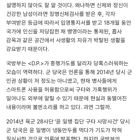
설명하지 않아도 잘 알 것이다. 왜냐하면 신체와 정신이
건강한 남성이라면 징병신체검사를 받은 후, 각자
부여받은 등급에 따라서 입영통지서를 받고 18개월 동안
국가에 인신을 저당잡힌 채 병영이라는 통제된, 흡사
감옥과 같은 공간에서 사생활의 자유가 박탈된 생활을
강요받기 때문이다.
국방부는 <D.P.>가 흥행가도를 달리자 당혹스러워하는
모습이 역력하다. 군 당국은 언론을 통해 2014년 당시 군
인권 상황이 저 정도는 아니였고, 현재 병사들에게
스마트폰 사용을 허용함으로써 구타와 가혹행위가
일어나도 외부에 알릴 수 있기 때문에 현실과 동떨어진
내용이라며 볼멘소리를 하고 있다. 과연 그럴까.
2014년 육군 28사단 ‘윤 일병 집단 구타 사망사건’ 당시
군 당국은 윤 일병이 냉동만두를 먹다가 기도가 막혀
질식사한 것으로 언론에 발표했다. 하지만 국방부의