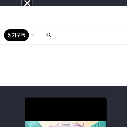
닫
기
정기구독