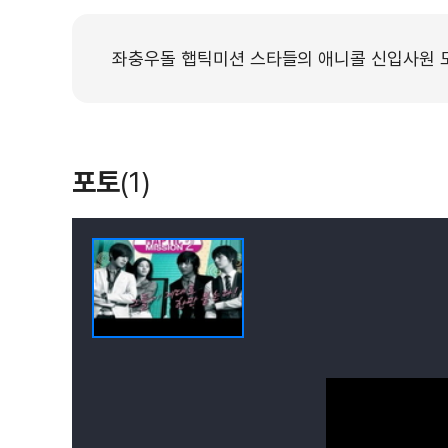
좌충우돌 햅틱미션 스타들의 애니콜 신입사원 도
포토
(1)