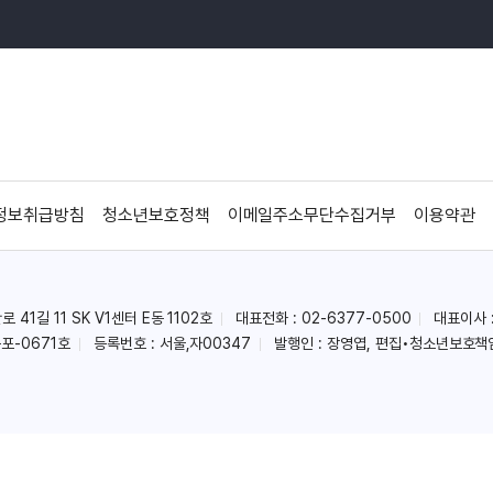
정보취급방침
청소년보호정책
이메일주소무단수집거부
이용약관
41길 11 SK V1센터 E동 1102호
대표전화 : 02-6377-0500
대표이사 
포-0671호
등록번호 : 서울,자00347
발행인 : 장영엽, 편집•청소년보호책