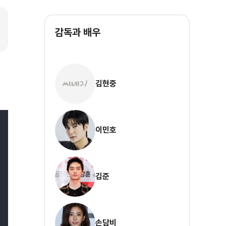
감독과 배우
김현중
이민호
김준
손담비