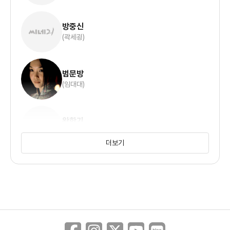
방중신
(곽세굉)
범문방
(임대대)
왕학기
(욱영교)
더보기
황추생
(진영발)
진패
(성문달)