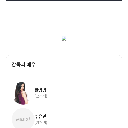
감독과 배우
판빙빙
(금조려)
주유민
(성월여)