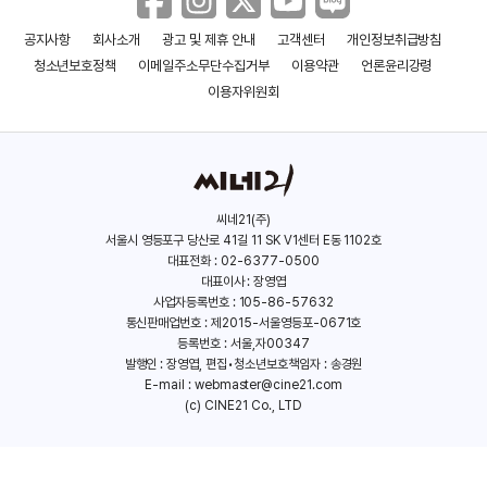
공지사항
회사소개
광고 및 제휴 안내
고객센터
개인정보취급방침
청소년보호정책
이메일주소무단수집거부
이용약관
언론윤리강령
이용자위원회
씨네21(주)
서울시 영등포구 당산로 41길 11 SK V1센터 E동 1102호
대표전화 : 02-6377-0500
대표이사 : 장영엽
사업자등록번호 : 105-86-57632
통신판매업번호 : 제2015-서울영등포-0671호
등록번호 : 서울,자00347
발행인 : 장영엽, 편집•청소년보호책임자 : 송경원
E-mail :
webmaster@cine21.com
(c) CINE21 Co., LTD