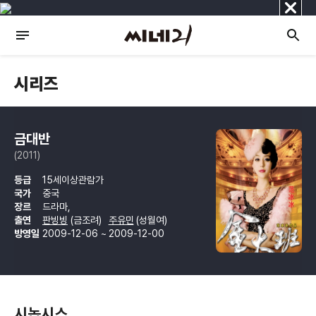
닫
기
시리즈
금대반
(2011)
등급
15세이상관람가
국가
중국
장르
드라마,
출연
판빙빙
(금조려)
주유민
(성월여)
방영일
2009-12-06 ~ 2009-12-00
시놉시스