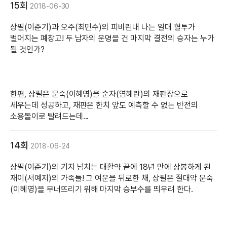
15회
2018-06-30
상필(이준기)과 오주(최민수)의 피비린내 나는 일대 혈투가
벌어지는 폐창고! 두 남자의 운명을 건 마지막 결전의 승자는 누가
될 것인가?
한편, 상필은 문숙(이혜영)을 순자(염혜란)의 재판장으로
세우는데 성공하고, 재판은 한치 앞도 예측할 수 없는 반전의
소용돌이로 빨려드는데...
14회
2018-06-24
상필(이준기)의 기지 넘치는 대활약 끝에 18년 만에 상봉하게 된
재이(서예지)의 가족들! 그 여운을 뒤로한 채, 상필은 절대악 문숙
(이혜영)을 무너뜨리기 위해 마지막 승부수를 띄우려 한다.