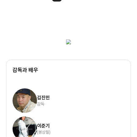
감독과 배우
김진민
감독
이준기
(봉상필)