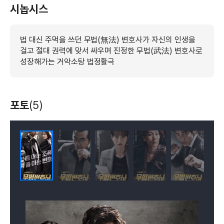
시놉시스
법 대신 주먹을 쓰던 무법(無法) 변호사가 자신의 인생을
걸고 절대 권력에 맞서 싸우며 진정한 무법(武法) 변호사로
성장해가는 거악소탕 법정활극
포토
(5)