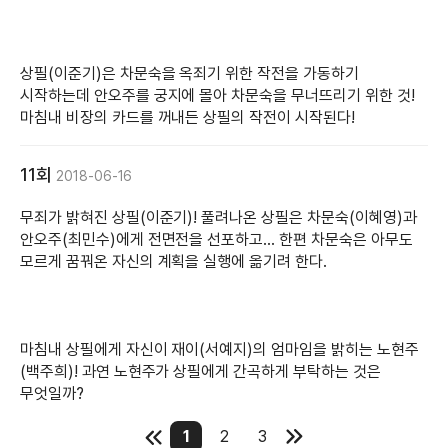
상필(이준기)은 차문숙을 옥죄기 위한 작전을 가동하기
시작하는데 안오주를 궁지에 몰아 차문숙을 무너뜨리기 위한 것!
마침내 비장의 카드를 꺼내든 상필의 작전이 시작된다!
11회
2018-06-16
무죄가 밝혀진 상필(이준기)! 풀려나온 상필은 차문숙(이혜영)과
안오주(최민수)에게 전면전을 선포하고... 한편 차문숙은 아무도
모르게 꿈꿔온 자신의 계획을 실행에 옮기려 한다.
마침내 상필에게 자신이 재이(서예지)의 엄마임을 밝히는 노현주
(백주희)! 과연 노현주가 상필에게 간곡하게 부탁하는 것은
무엇일까?
1
2
3