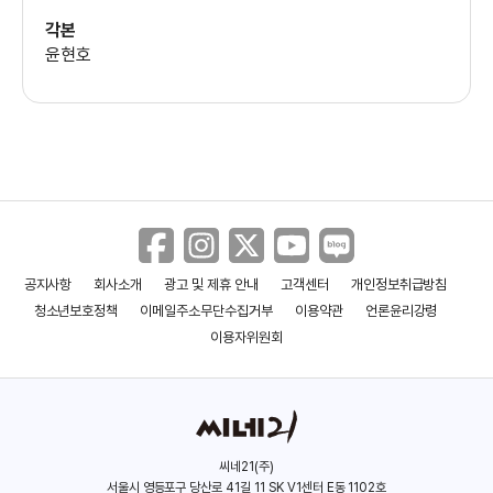
각본
윤현호
서예화
(금자)
염혜란
(남순자)
차정원
공지사항
회사소개
광고 및 제휴 안내
고객센터
개인정보취급방침
(강연희)
청소년보호정책
이메일주소무단수집거부
이용약관
언론윤리강령
이용자위원회
전진기
(고인두)
씨네21(주)
최대훈
서울시 영등포구 당산로 41길 11 SK V1센터 E동 1102호