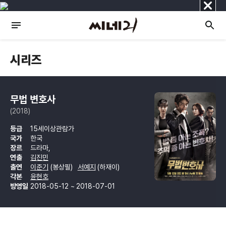
닫
기
시리즈
무법 변호사
(2018)
등급
15세이상관람가
국가
한국
장르
드라마,
연출
김진민
출연
이준기
(봉상필)
서예지
(하재이)
각본
윤현호
방영일
2018-05-12 ~ 2018-07-01