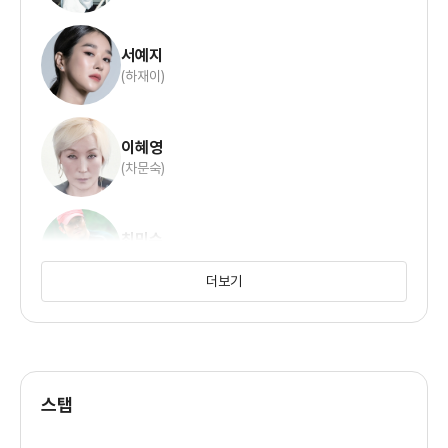
서예지
(하재이)
이혜영
(차문숙)
최민수
(안오주)
더보기
김병희
(태광수)
스탭
임기홍
(금강)