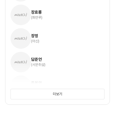
장효룡
(화만루)
장멍
(아신)
담준언
(서문취설)
종봉암
(위왕)
더보기
유설화
(황태후)