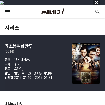
닫
기
시리즈
육소봉여화만루
(2014)
등급
15세이상관람가
국가
중국
장르
드라마,
출연
임봉
(육소봉)
장효룡
(화만루)
방영일
2015-01-10 ~ 2015-01-31
시놉시스