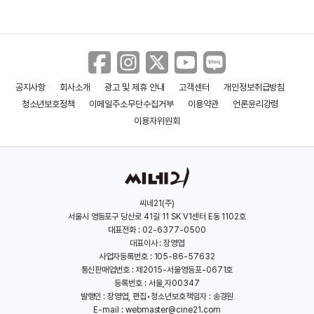
정칙사
(곽휴)
공지사항
회사소개
광고 및 제휴 안내
고객센터
개인정보취급방침
청소년보호정책
이메일주소무단수집거부
이용약관
언론윤리강령
모림림
(손수청)
이용자위원회
씨네21(주)
서울시 영등포구 당산로 41길 11 SK V1센터 E동 1102호
대표전화 : 02-6377-0500
대표이사 : 장영엽
사업자등록번호 : 105-86-57632
통신판매업번호 : 제2015-서울영등포-0671호
등록번호 : 서울,자00347
발행인 : 장영엽, 편집•청소년보호책임자 : 송경원
E-mail :
webmaster@cine21.com