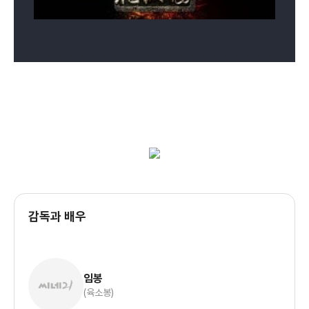
감독과 배우
임봉
(육소봉)