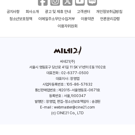
공지사항
회사소개
광고 및 제휴 안내
고객센터
개인정보취급방침
청소년보호정책
이메일주소무단수집거부
이용약관
언론윤리강령
이용자위원회
씨네21(주)
서울시 영등포구 당산로 41길 11 SK V1센터 E동 1102호
대표전화 : 02-6377-0500
대표이사 : 장영엽
사업자등록번호 : 105-86-57632
통신판매업번호 : 제2015-서울영등포-0671호
등록번호 : 서울,자00347
발행인 : 장영엽, 편집•청소년보호책임자 : 송경원
E-mail :
webmaster@cine21.com
(c) CINE21 Co., LTD