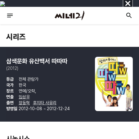
닫
기
시리즈
삼색문화 유산백서 따따따
(2012)
등급
전체 관람가
국가
한국
장르
연예/오락,
연출
임성우
출연
장동혁
후지타 사유리
방영일
2012-10-08 ~ 2012-12-24
시놉시스