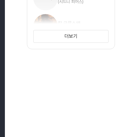
(시드니 피어스)
칼 글루스맨
(샘 더피)
더보기
푸나 자가나단
(라린 이남다르)
브룩 블룸
(레베카 로저스)
루시 보인턴
(알리슨 아담스)