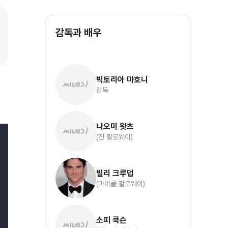
감독과 배우
빅토리아 마호니
감독
나오미 왓츠
(진 할로웨이)
빌리 크루덥
(마이클 할로웨이)
소피 쿡슨