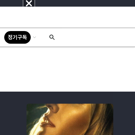
닫
기
정기구독