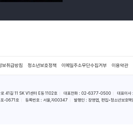
정보취급방침
청소년보호정책
이메일주소무단수집거부
이용약관
41길 11 SK V1센터 E동 1102호
대표전화 : 02-6377-0500
대표이사 
포-0671호
등록번호 : 서울,자00347
발행인 : 장영엽, 편집•청소년보호책