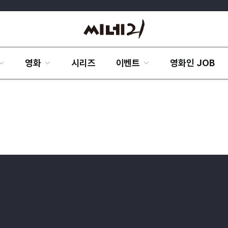
영화
시리즈
이벤트
영화인 JOB