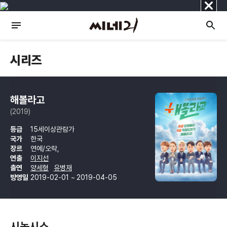
닫
기
시리즈
해볼라고
(2019)
등급
15세이상관람가
국가
한국
장르
연예/오락,
연출
이지선
출연
양세형
유병재
방영일
2019-02-01 ~ 2019-04-05
시놉시스