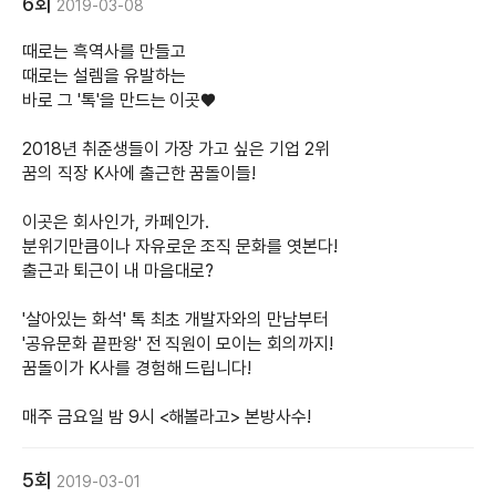
6회
2019-03-08
때로는 흑역사를 만들고
때로는 설렘을 유발하는
바로 그 '톡'을 만드는 이곳♥
2018년 취준생들이 가장 가고 싶은 기업 2위
꿈의 직장 K사에 출근한 꿈돌이들!
이곳은 회사인가, 카페인가.
분위기만큼이나 자유로운 조직 문화를 엿본다!
출근과 퇴근이 내 마음대로?
'살아있는 화석' 톡 최초 개발자와의 만남부터
'공유문화 끝판왕' 전 직원이 모이는 회의까지!
꿈돌이가 K사를 경험해 드립니다!
매주 금요일 밤 9시 <해볼라고> 본방사수!
5회
2019-03-01