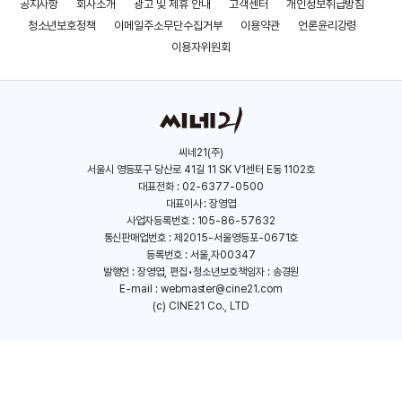
공지사항
회사소개
광고 및 제휴 안내
고객센터
개인정보취급방침
청소년보호정책
이메일주소무단수집거부
이용약관
언론윤리강령
이용자위원회
씨네21(주)
서울시 영등포구 당산로 41길 11 SK V1센터 E동 1102호
대표전화 : 02-6377-0500
대표이사 : 장영엽
사업자등록번호 : 105-86-57632
통신판매업번호 : 제2015-서울영등포-0671호
등록번호 : 서울,자00347
발행인 : 장영엽, 편집•청소년보호책임자 : 송경원
E-mail :
webmaster@cine21.com
(c) CINE21 Co., LTD