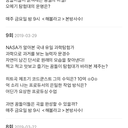
꿈돌이들이 밝혀내는 동굴의 비밀!
오메기 탐험대의 운명은?
매주 금요일 밤 9시 ＜해볼라고＞본방사수!
9회
2019-03-29
NASA가 알아본 국내 유일 과학탐험가
과학으로 과거를 보는 능력자 문경수
자연이 남긴 단서로 원래의 모습을 찾아낸다!
찍고 적고 맛보고 즐기는 꿈돌이 탐험대가 바라본 제주는?
히트곡 제조기 코드쿤스트 그의 수익은? 10억 ⊙0⊙
억 소리 나는 프로듀서의 은밀한 작업 방식은?
어딘가 요상한 프로듀싱 수업
과연 꿈돌이들은 곡을 완성할 수 있을까?
매주 금요일 밤 9시 ＜해볼라고＞본방사수!
8회
2019-03-22