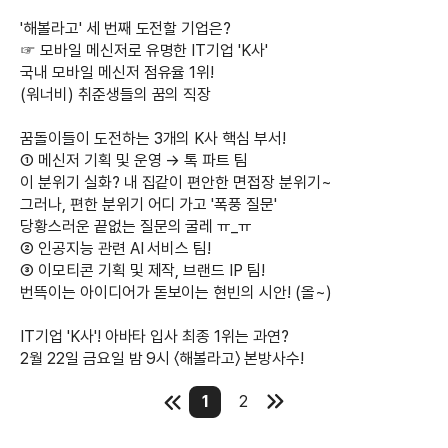
'해볼라고' 세 번째 도전할 기업은?
☞ 모바일 메신저로 유명한 IT기업 'K사'
국내 모바일 메신저 점유율 1위!
(워너비) 취준생들의 꿈의 직장
꿈돌이들이 도전하는 3개의 K사 핵심 부서!
① 메신저 기획 및 운영 → 톡 파트 팀
이 분위기 실화? 내 집같이 편안한 면접장 분위기~
그러나, 편한 분위기 어디 가고 '폭풍 질문'
당황스러운 끝없는 질문의 굴레 ㅠ_ㅠ
② 인공지능 관련 AI 서비스 팀!
③ 이모티콘 기획 및 제작, 브랜드 IP 팀!
번뜩이는 아이디어가 돋보이는 현빈의 시안! (올~)
IT기업 'K사'! 아바타 입사 최종 1위는 과연?
2월 22일 금요일 밤 9시 〈해볼라고〉 본방사수!
1
2