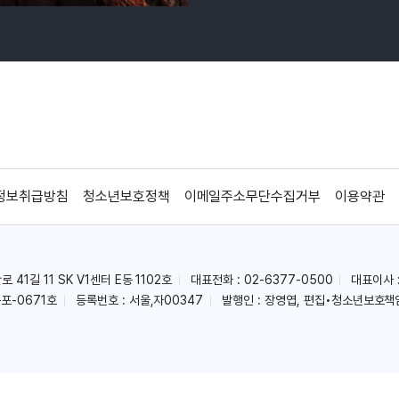
정보취급방침
청소년보호정책
이메일주소무단수집거부
이용약관
41길 11 SK V1센터 E동 1102호
대표전화 : 02-6377-0500
대표이사 
포-0671호
등록번호 : 서울,자00347
발행인 : 장영엽, 편집•청소년보호책