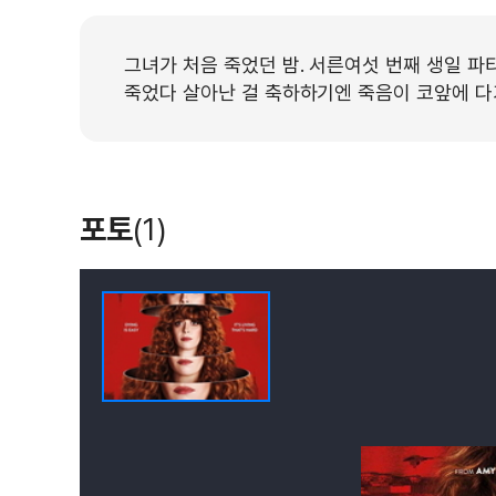
그녀가 처음 죽었던 밤. 서른여섯 번째 생일 파
죽었다 살아난 걸 축하하기엔 죽음이 코앞에 다
포토
(1)