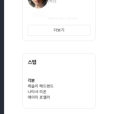
(맥신)
엘리자베스 애쉴리
(루스 브레너)
더보기
레베카 헨더슨
(리지)
스탭
제레미 밥
(마이크 커쇼)
각본
레슬리 헤드랜드
나타샤 리온
에이미 포엘러