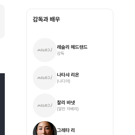
감독과 배우
레슬리 헤드랜드
감독
나타샤 리온
(나디아)
찰리 바넷
(알란 자베리)
그레타 리