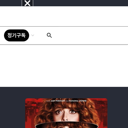
닫
기
정기구독