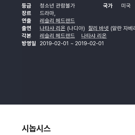
등급
청소년 관람불가
국가
미국
장르
드라마,
연출
레슬리 헤드랜드
출연
나타샤 리온
(나디아)
찰리 바넷
(알란 자베
각본
레슬리 헤드랜드
나타샤 리온
방영일
2019-02-01 ~ 2019-02-01
시놉시스