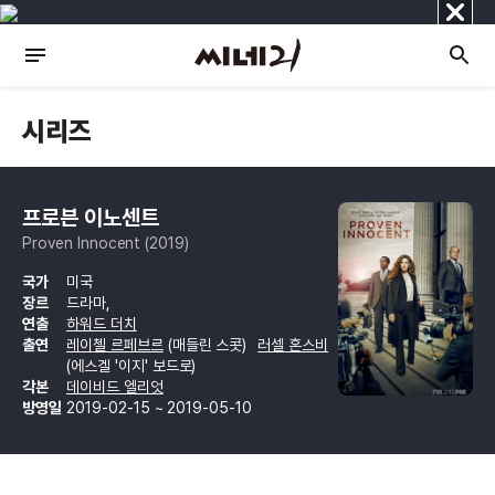
닫
기
시리즈
프로븐 이노센트
Proven Innocent (2019)
국가
미국
장르
드라마,
연출
하워드 더치
출연
레이첼 르페브르
(매들린 스콧)
러셀 혼스비
(에스겔 '이지' 보드로)
각본
데이비드 엘리엇
방영일
2019-02-15 ~ 2019-05-10