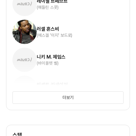
레이첼 르페브르
(매들린 스콧)
러셀 혼스비
(에스겔 '이지' 보드로)
니키 M. 제임스
(바이올렛 벨)
빈센트 카세이져
(보디 퀵)
더보기
라일리 스미스
(레비 스콧)
스탭