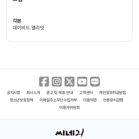
켈시 그래머
(고어 벨로우즈)
각본
데이비드 엘리엇
공지사항
회사소개
광고 및 제휴 안내
고객센터
개인정보취급방침
청소년보호정책
이메일주소무단수집거부
이용약관
언론윤리강령
이용자위원회