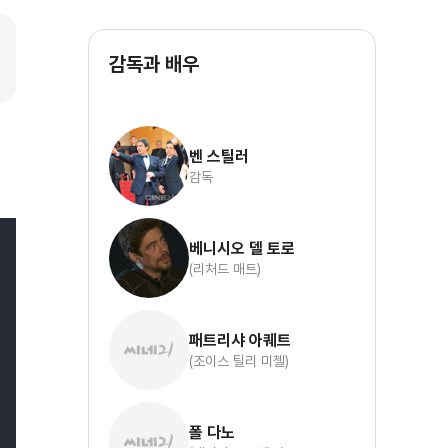
감독과 배우
벤 스틸러
감독
베니시오 델 토로
(리처드 매트)
패트리샤 아퀘트
(조이스 틸리 미첼)
폴 다노