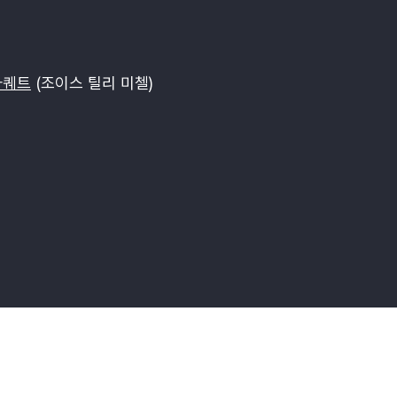
아퀘트
(조이스 틸리 미첼)