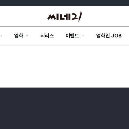
영화
시리즈
이벤트
영화인 JOB