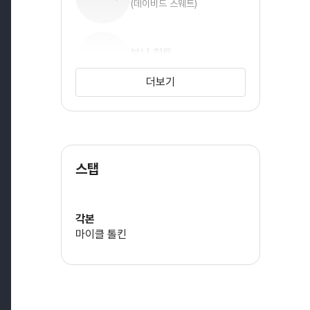
(데이비드 스웨트)
보니 헌트
(캐서린 스콧)
더보기
에릭 랭
(라일 미첼)
스탭
데이빗 모스
(진 팔머)
각본
마이클 톨킨
제레미 밥
(데니스 램버트)