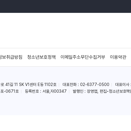
정보취급방침
청소년보호정책
이메일주소무단수집거부
이용약관
41길 11 SK V1센터 E동 1102호
대표전화 : 02-6377-0500
대표이사 
포-0671호
등록번호 : 서울,자00347
발행인 : 장영엽, 편집•청소년보호책