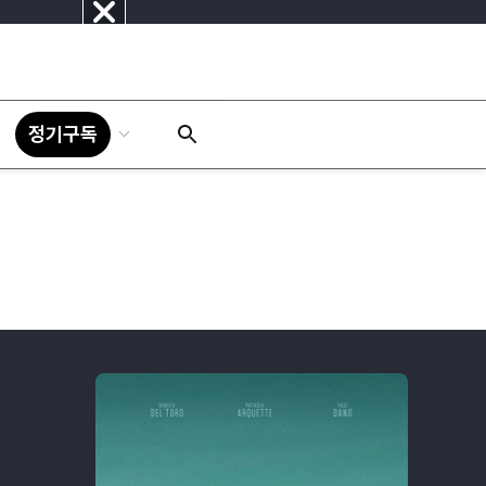
닫
기
정기구독