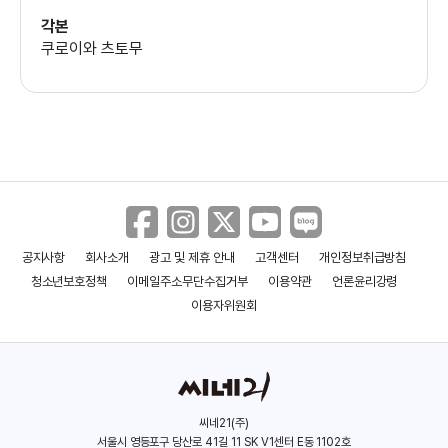
각본
쿠로이와 츠토무
공지사항
회사소개
광고 및 제휴 안내
고객센터
개인정보취급방침
청소년보호정책
이메일주소무단수집거부
이용약관
언론윤리강령
이용자위원회
씨네21(주)
서울시 영등포구 당산로 41길 11 SK V1센터 E동 1102호