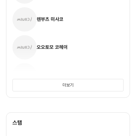
렌부츠 미사코
오오토모 코헤이
시부카와 키요히코
더보기
타케나카 나오토
스탭