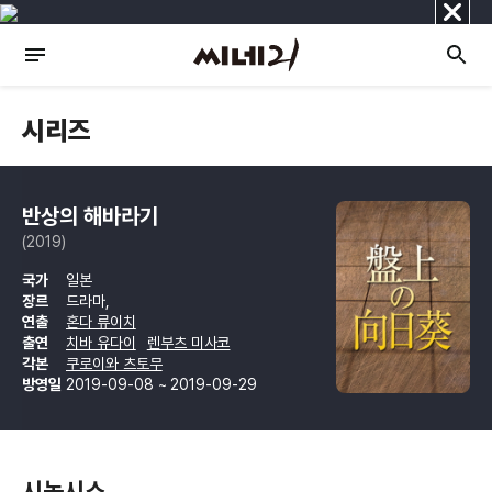
닫
기
시리즈
반상의 해바라기
(2019)
국가
일본
장르
드라마,
연출
혼다 류이치
출연
치바 유다이
렌부츠 미사코
각본
쿠로이와 츠토무
방영일
2019-09-08 ~ 2019-09-29
시놉시스