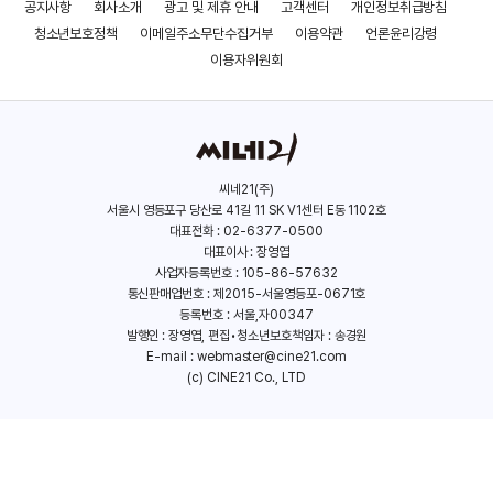
공지사항
회사소개
광고 및 제휴 안내
고객센터
개인정보취급방침
청소년보호정책
이메일주소무단수집거부
이용약관
언론윤리강령
이용자위원회
씨네21(주)
서울시 영등포구 당산로 41길 11 SK V1센터 E동 1102호
대표전화 : 02-6377-0500
대표이사 : 장영엽
사업자등록번호 : 105-86-57632
통신판매업번호 : 제2015-서울영등포-0671호
등록번호 : 서울,자00347
발행인 : 장영엽, 편집•청소년보호책임자 : 송경원
E-mail :
webmaster@cine21.com
(c) CINE21 Co., LTD