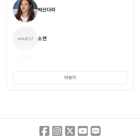
박산다라
소연
혜린
더보기
젤로
정민규