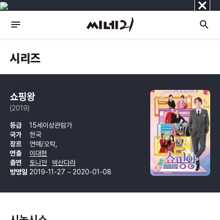
닫
기
시리즈
쇼핑왕
(2019)
등급
15세이상관람가
국가
한국
장르
연예/오락,
연출
이대현
출연
토니안
박산다라
방영일
2019-11-27 ~ 2020-01-08
시놉시스