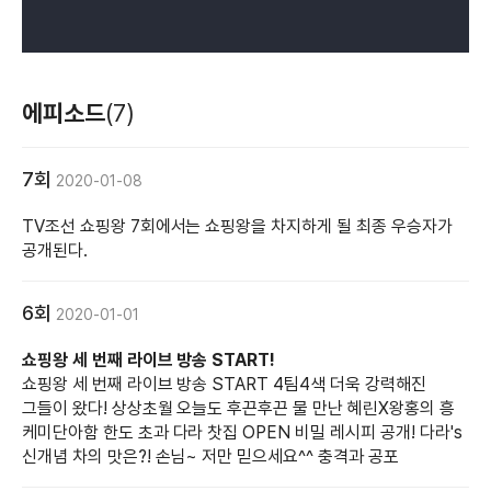
에피소드
(7)
7회
2020-01-08
TV조선 쇼핑왕 7회에서는 쇼핑왕을 차지하게 될 최종 우승자가
공개된다.
6회
2020-01-01
쇼핑왕 세 번째 라이브 방송 START!
쇼핑왕 세 번째 라이브 방송 START 4팀4색 더욱 강력해진
그들이 왔다! 상상초월 오늘도 후끈후끈 물 만난 혜린X왕홍의 흥
케미단아함 한도 초과 다라 찻집 OPEN 비밀 레시피 공개! 다라's
신개념 차의 맛은?! 손님~ 저만 믿으세요^^ 충격과 공포