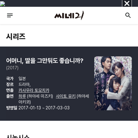
닫
기
시리즈
어머니, 딸을 그만둬도 좋습니까?
(2017)
국가
일본
장르
드라마,
연출
카사우라 토모치카
출연
하루
(하야세 미즈키)
사이토 유키
(하야세
아키코)
방영일
2017-01-13 ~ 2017-03-03
시놉시스