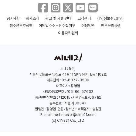
(마키무라 후미에)
공지사항
회사소개
광고 및 제휴 안내
고객센터
개인정보취급방침
청소년보호정책
이메일주소무단수집거부
이용약관
언론윤리강령
이용자위원회
씨네21(주)
서울시 영등포구 당산로 41길 11 SK V1센터 E동 1102호
대표전화 : 02-6377-0500
대표이사 : 장영엽
사업자등록번호 : 105-86-57632
통신판매업번호 : 제2015-서울영등포-0671호
등록번호 : 서울,자00347
발행인 : 장영엽, 편집•청소년보호책임자 : 송경원
E-mail :
webmaster@cine21.com
(c) CINE21 Co., LTD