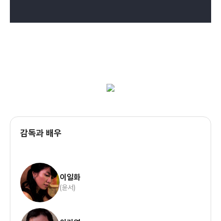
감독과 배우
이일화
(윤서)