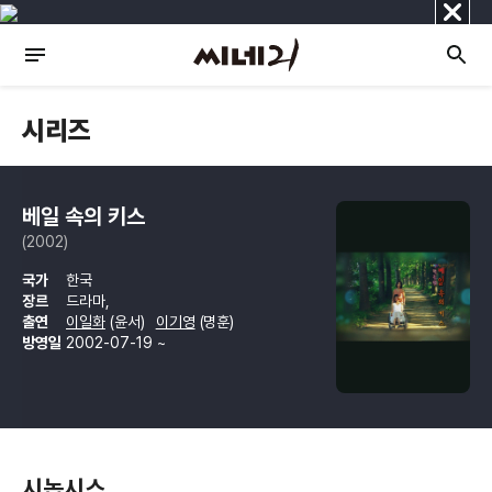
닫
기
시리즈
베일 속의 키스
(2002)
국가
한국
장르
드라마,
출연
이일화
(윤서)
이기영
(명훈)
방영일
2002-07-19 ~
시놉시스