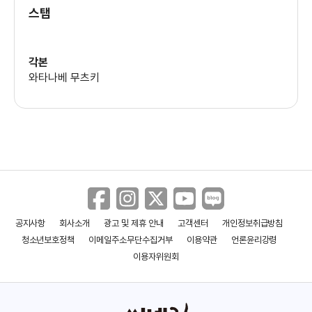
스탭
하루
(사키)
각본
와타나베 무츠키
나가야마 켄토
(카토 타츠야)
키쿠치 아키코
(타하라 사오리)
사타케 유키
공지사항
회사소개
광고 및 제휴 안내
고객센터
개인정보취급방침
(유카)
청소년보호정책
이메일주소무단수집거부
이용약관
언론윤리강령
이용자위원회
코바야시 사리
(하나)