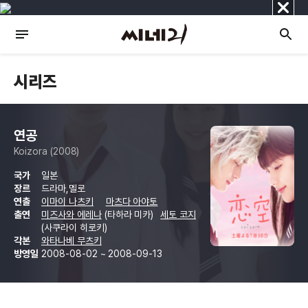
닫
기
시리즈
연공
Koizora (2008)
국가
일본
장르
드라마,멜로
연출
이마이 나츠키
마츠다 아야토
출연
미즈사와 에레나
(타하라 미카)
세토 코지
(사쿠라이 히로키)
각본
와타나베 무츠키
방영일
2008-08-02 ~ 2008-09-13