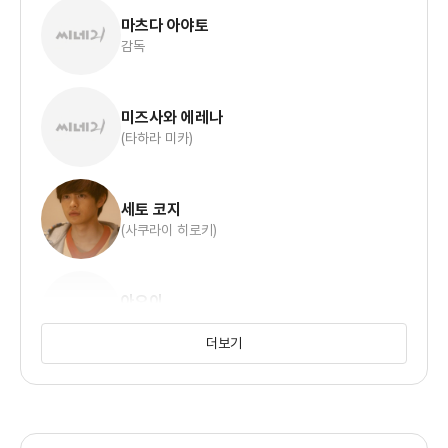
마츠다 아야토
감독
미즈사와 에레나
(타하라 미카)
세토 코지
(사쿠라이 히로키)
아오이
(아야)
더보기
미우라 쇼헤이
(노조무)