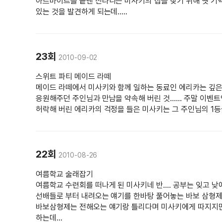
아르바이트를 끝낸 신타니는 미사키의 집을 찾기 위해 옛 기억
있는 것을 발견하게 되는데.....
23회
2010-09-02
스위트 파티 메이드 라떼
메이드 라떼에서 미사키와 함께 일하는 동료인 에리카는 깊은
응원해주던 주인님과 만남을 약속해 버린 것...... 주말 이벤
허락해 버린 에리카의 걱정을 들은 미사키는 그 주인님의 1등
22회
2010-08-26
여름학교 술래잡기
여름학교 수련회를 떠나게 된 미사키네 반.... 공부는 잊고
선배들로 부터 내려오는 얘기를 한바탕 풀어놓는 바보 삼형제!!!
바보삼형제는 전해오는 얘기랑 틀리다며 미사키에게 따지지만.
하는데…