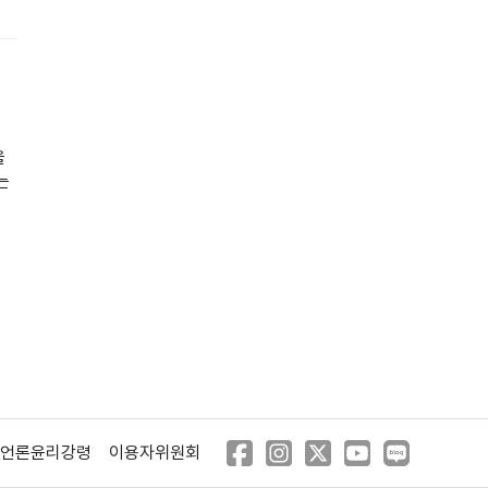
을
는
언론윤리강령
이용자위원회