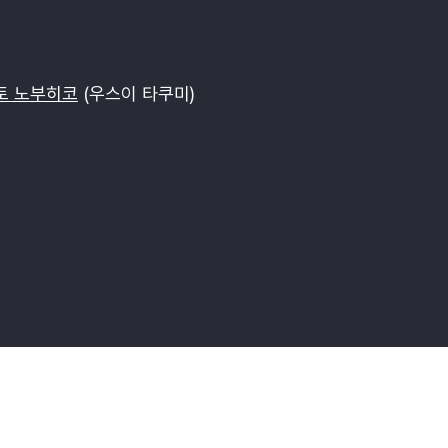
토 노부히코
(우스이 타쿠미)