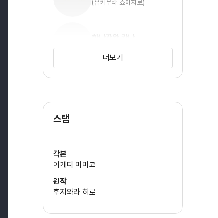
(유키무라 쇼이치로)
하나자와 카나
(하나조노 사쿠라)
더보기
코바야시 유우
(카가 시즈코)
스탭
이치키 미츠히로
(시라카와 나오야)
각본
이케다 마미코
테라시마 타쿠마
원작
(사라시나 이쿠토)
후지와라 히로
호소야 요시마사