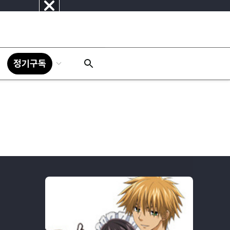
닫
기
정기구독