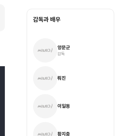
감독과 배우
양문군
감독
뤄진
이일동
황지충