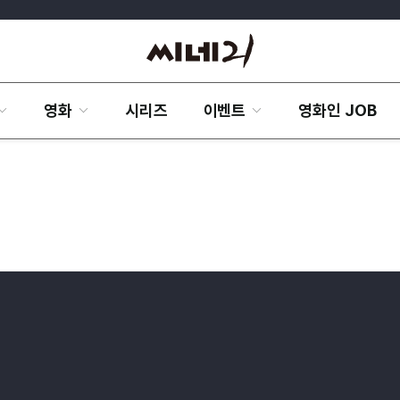
영화
시리즈
이벤트
영화인 JOB