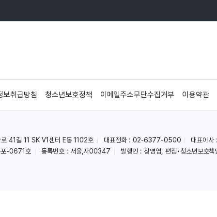
정보취급방침
청소년보호정책
이메일주소무단수집거부
이용약관
41길 11 SK V1센터 E동 1102호
대표전화 : 02-6377-0500
대표이사 
포-0671호
등록번호 : 서울,자00347
발행인 : 장영엽, 편집•청소년보호책