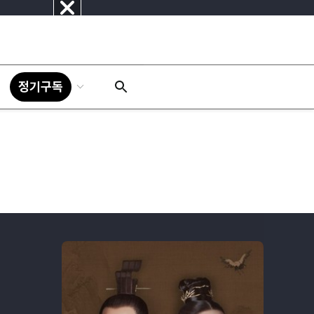
닫
기
정기구독