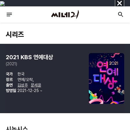
닫
기
시리즈
2021 KBS 연예대상
(2021)
국가
한국
장르
연예/오락,
출연
김성주
문세윤
방영일
2021-12-25 ~
시놉시스