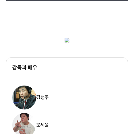
감독과 배우
김성주
문세윤