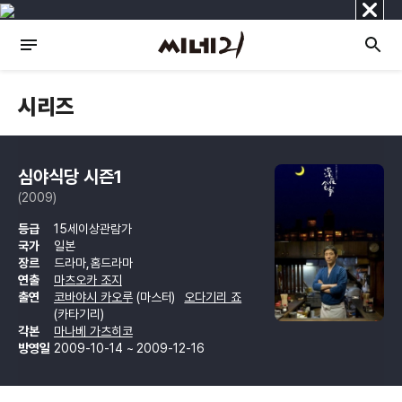
닫
기
시리즈
심야식당 시즌1
(2009)
등급
15세이상관람가
국가
일본
장르
드라마,홈드라마
연출
마츠오카 조지
출연
코바야시 카오루
(마스터)
오다기리 죠
(카타기리)
각본
마나베 가츠히코
방영일
2009-10-14 ~ 2009-12-16