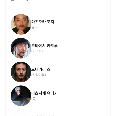
마츠오카 조지
감독
코바야시 카오루
(마스터)
오다기리 죠
(카타기리)
마츠시게 유타카
(료)