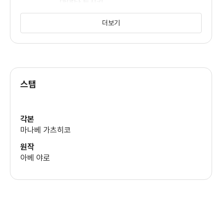
아야타 토시키
(코스즈)
더보기
유
스탭
타바타 토모코
각본
마나베 가츠히코
원작
아베 야로