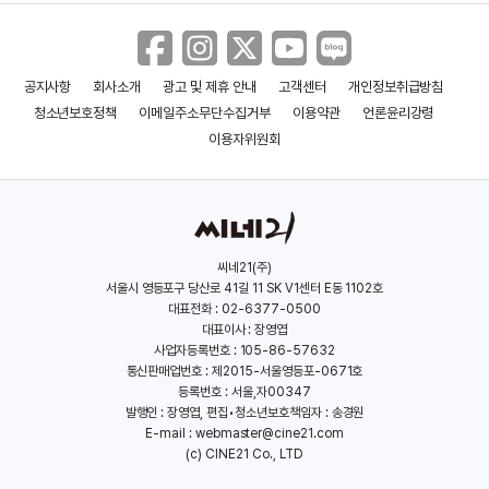
공지사항
회사소개
광고 및 제휴 안내
고객센터
개인정보취급방침
청소년보호정책
이메일주소무단수집거부
이용약관
언론윤리강령
이용자위원회
씨네21(주)
서울시 영등포구 당산로 41길 11 SK V1센터 E동 1102호
대표전화 : 02-6377-0500
대표이사 : 장영엽
사업자등록번호 : 105-86-57632
통신판매업번호 : 제2015-서울영등포-0671호
등록번호 : 서울,자00347
발행인 : 장영엽, 편집•청소년보호책임자 : 송경원
E-mail :
webmaster@cine21.com
(c) CINE21 Co., LTD