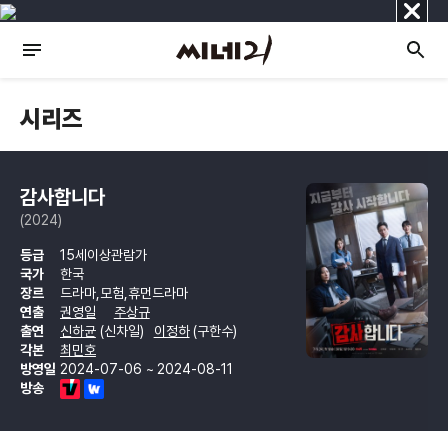
닫
기
시리즈
감사합니다
(2024)
등급
15세이상관람가
국가
한국
장르
드라마,모험,휴먼드라마
연출
권영일
주상규
출연
신하균
(신차일)
이정하
(구한수)
각본
최민호
방영일
2024-07-06 ~ 2024-08-11
방송