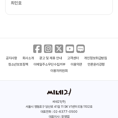
최민호
홍인
(염경석)
오희준
(문상호)
이도엽
공지사항
회사소개
광고 및 제휴 안내
고객센터
개인정보취급방침
(황건웅)
청소년보호정책
이메일주소무단수집거부
이용약관
언론윤리강령
이용자위원회
김홍파
(서길표)
씨네21(주)
백현진
서울시 영등포구 당산로 41길 11 SK V1센터 E동 1102호
(양재승)
대표전화 : 02-6377-0500
대표이사 : 장영엽