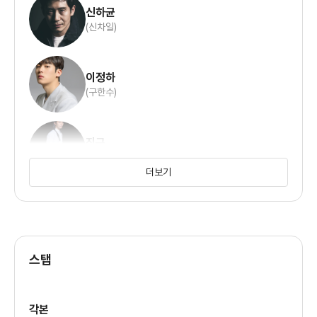
신하균
(신차일)
이정하
(구한수)
진구
(황대웅)
더보기
조아람
(윤서진)
스탭
정문성
(황세웅)
각본