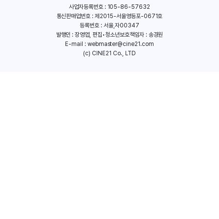
사업자등록번호 : 105-86-57632
통신판매업번호 : 제2015-서울영등포-0671호
정동환
등록번호 : 서울,자00347
(방기호)
발행인 : 장영엽, 편집•청소년보호책임자 : 송경원
E-mail :
webmaster@cine21.com
(c) CINE21 Co., LTD
이채경
(임유선)
박수영
(구석구)
우미화
(안혜영)
김비비
(이미진)