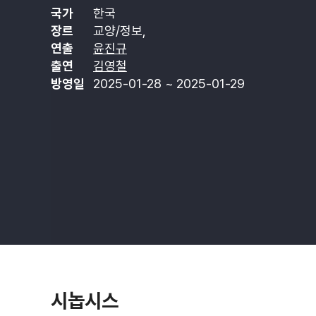
국가
한국
장르
교양/정보,
연출
윤진규
출연
김영철
방영일
2025-01-28 ~ 2025-01-29
시놉시스