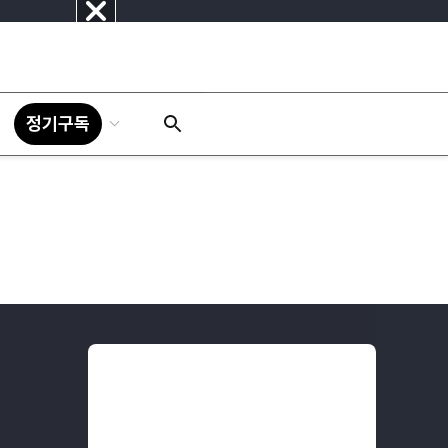
닫
기
정기구독