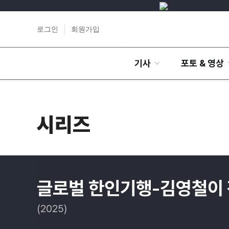
로그인
회원가입
기사
포토 & 영상
시리즈
글로벌 한인기행-김영철이
(2025)