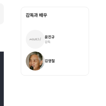
감독과 배우
윤진규
감독
김영철