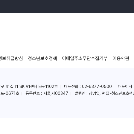
정보취급방침
청소년보호정책
이메일주소무단수집거부
이용약관
41길 11 SK V1센터 E동 1102호
대표전화 : 02-6377-0500
대표이사 
포-0671호
등록번호 : 서울,자00347
발행인 : 장영엽, 편집•청소년보호책