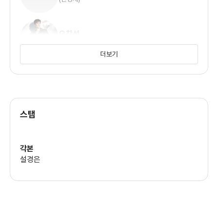
오창석
(김선재)
더보기
전노민
(민두식)
스탭
강석정
(민지섭)
각본
설경은
안이서
(민수정)
손세빈