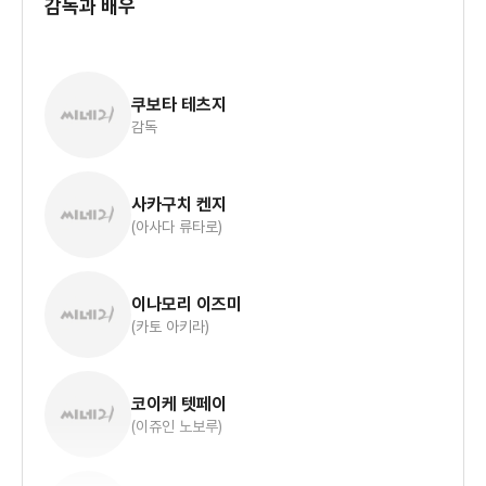
감독과 배우
쿠보타 테츠지
감독
사카구치 켄지
(아사다 류타로)
이나모리 이즈미
(카토 아키라)
코이케 텟페이
(이쥬인 노보루)