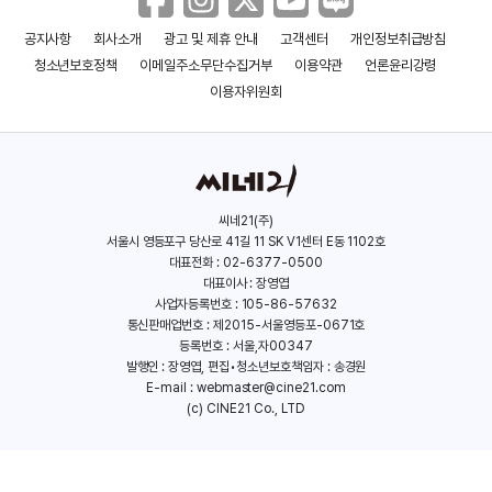
공지사항
회사소개
광고 및 제휴 안내
고객센터
개인정보취급방침
청소년보호정책
이메일주소무단수집거부
이용약관
언론윤리강령
이용자위원회
씨네21(주)
서울시 영등포구 당산로 41길 11 SK V1센터 E동 1102호
대표전화 : 02-6377-0500
대표이사 : 장영엽
사업자등록번호 : 105-86-57632
통신판매업번호 : 제2015-서울영등포-0671호
등록번호 : 서울,자00347
발행인 : 장영엽, 편집•청소년보호책임자 : 송경원
E-mail :
webmaster@cine21.com
(c) CINE21 Co., LTD