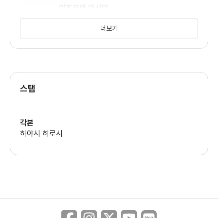
미즈카와 아사미
(사토하라 미키)
더보기
사사키 쿠라노스케
(후지요시 케이스키)
스탭
각본
하야시 히로시