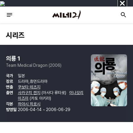
닫
기
시리즈
의룡 1
Team Medical Dragon (2006)
국가
일본
장르
드라마,휴먼드라마
연출
쿠보타 테츠지
출연
사카구치 켄지
(아사다 류타로)
이나모리
이즈미
(카토 아키라)
각본
하야시 히로시
방영일
2006-04-14 ~ 2006-06-29