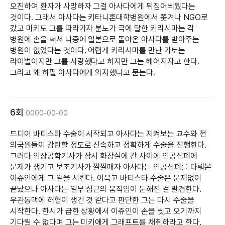
오진하여 환자가 사망하자 그걸 아사다에게 뒤집어씌웠다는
것이다. 그래서 아사다는 키타니혼대학병원에서 쫓겨나 NGO로
갔고 미키도 그를 따라가자 분노가 극에 달한 키리시마는 각
병원에 손을 써서 나중에 일본으로 돌아온 아사다를 받아주는
병원이 없었다는 것이다. 어렵게 키리시마를 만난 가토는
라이벌이지만 그를 사랑했다고 하지만 그는 헤어지자고 한다.
그리고 왜 하필 아사다에게 의지했냐고 묻는다.
6회
0000-00-00
드디어 바티스타 수술이 시작되고 아사다는 지켜보는 교수와 전
의국원들이 감탄할 정도로 신속하고 정확하게 수술을 진행한다.
그러다 임상공학기사가 잠시 화장실에 간 사이에 인공심폐에
문제가 생기고 보조기사가 쩔쩔매자 아사다는 인공심폐를 다뤄본
이쥬인에게 그 일을 시킨다. 이윽고 바티스타 수술은 문제없이
끝났으나 아사다는 일부 심근의 움직임이 둔해진 걸 발견한다.
우관동맥에 허혈이 생긴 것 같다고 판단한 그는 다시 수술을
시작한다. 한시가 급한 상황에서 이쥬인이 손을 씻고 오기까지
기다릴 수 없다며 그는 미키에게 그래프트를 채취하라고 한다.