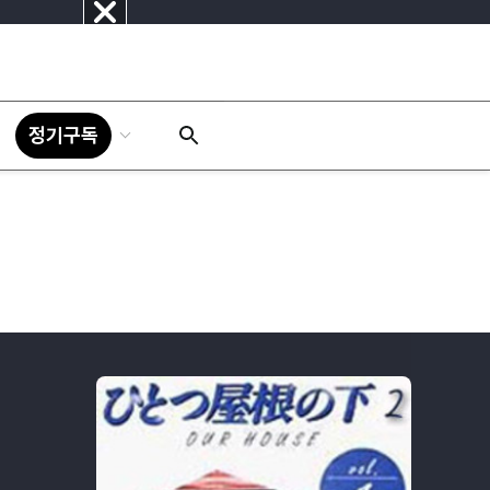
닫
기
정기구독