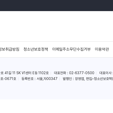
정보취급방침
청소년보호정책
이메일주소무단수집거부
이용약관
41길 11 SK V1센터 E동 1102호
대표전화 : 02-6377-0500
대표이사 
포-0671호
등록번호 : 서울,자00347
발행인 : 장영엽, 편집•청소년보호책