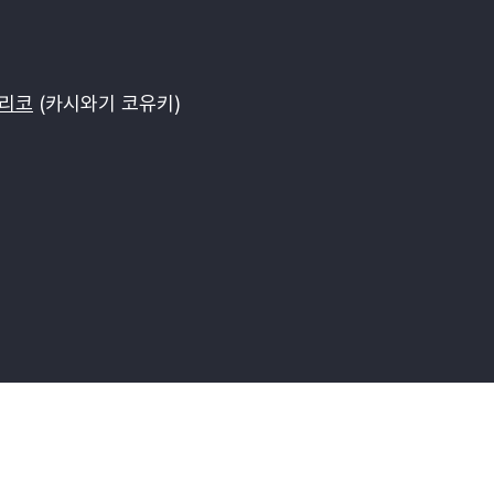
노리코
(카시와기 코유키)