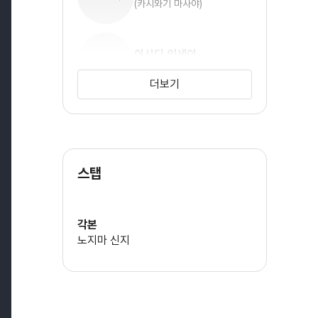
(카시와기 마사야)
이시다 잇세이
(카시와기 카즈야)
더보기
오오지 메구미
(카시와기 코우메)
스탭
각본
노지마 신지