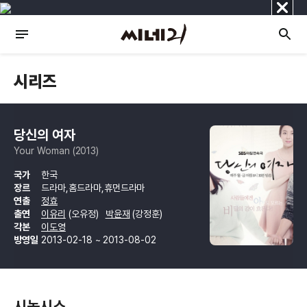
닫
기
시리즈
당신의 여자
Your Woman (2013)
국가
한국
장르
드라마,홈드라마,휴먼드라마
연출
정효
출연
이유리
(오유정)
박윤재
(강정훈)
각본
이도영
방영일
2013-02-18 ~ 2013-08-02
시놉시스