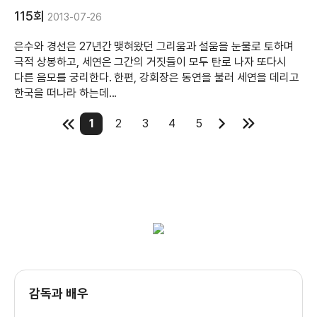
115회
2013-07-26
은수와 경선은 27년간 맺혀왔던 그리움과 설움을 눈물로 토하며
극적 상봉하고, 세연은 그간의 거짓들이 모두 탄로 나자 또다시
다른 음모를 궁리한다. 한편, 강회장은 동연을 불러 세연을 데리고
한국을 떠나라 하는데...
1
2
3
4
5
감독과 배우