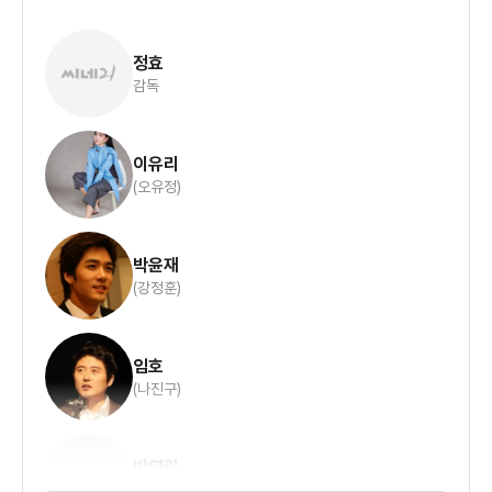
정효
감독
이유리
(오유정)
박윤재
(강정훈)
임호
(나진구)
박영린
(민세연)