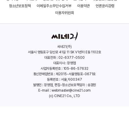
청소년보호정책
이메일주소무단수집거부
이용약관
언론윤리강령
이용자위원회
씨네21(주)
서울시 영등포구 당산로 41길 11 SK V1센터 E동 1102호
대표전화 : 02-6377-0500
대표이사 : 장영엽
사업자등록번호 : 105-86-57632
통신판매업번호 : 제2015-서울영등포-0671호
등록번호 : 서울,자00347
발행인 : 장영엽, 편집•청소년보호책임자 : 송경원
E-mail :
webmaster@cine21.com
(c) CINE21 Co., LTD