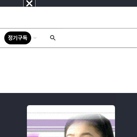
닫
기
정기구독