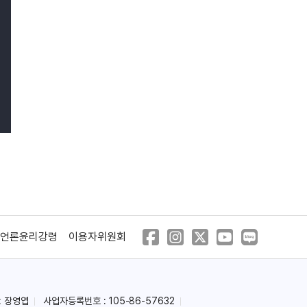
최정윤
윤여정
박근형
선우은숙
언론윤리강령
이용자위원회
한진희
: 장영엽
사업자등록번호 : 105-86-57632