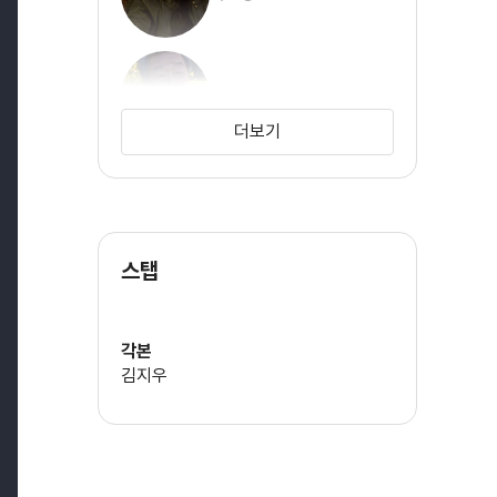
동방우
더보기
박광정
스탭
이창훈
각본
김지우
여운계