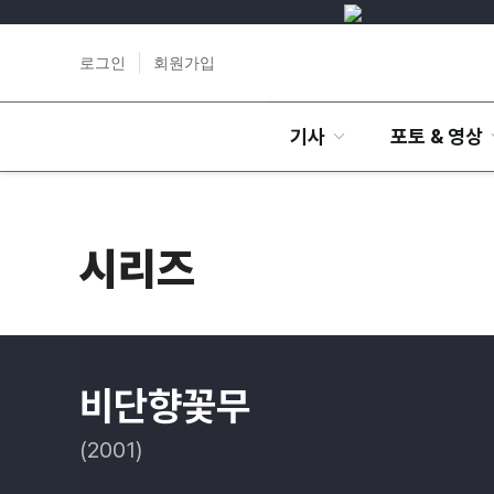
로그인
회원가입
기사
포토 & 영상
시리즈
비단향꽃무
(2001)