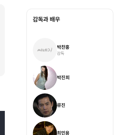
감독과 배우
박찬홍
감독
박진희
류진
최민용