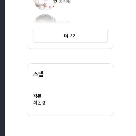
(홍순애)
이상엽
(정재민)
더보기
홍수현
(송미주)
스탭
서지석
(은하림)
각본
최현경
신다은
(은하경)
유호정