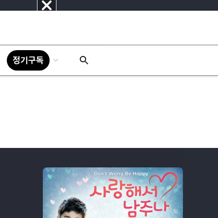
닫
기
정기구독