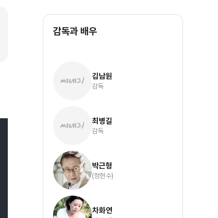
감독과 배우
김남원
감독
최병길
감독
박근형
(정현수)
차화연