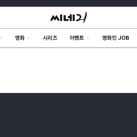
영화
시리즈
이벤트
영화인 JOB