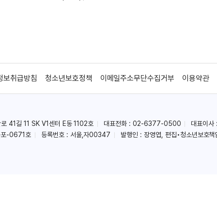
정보취급방침
청소년보호정책
이메일주소무단수집거부
이용약관
41길 11 SK V1센터 E동 1102호
대표전화 : 02-6377-0500
대표이사 
포-0671호
등록번호 : 서울,자00347
발행인 : 장영엽, 편집•청소년보호책