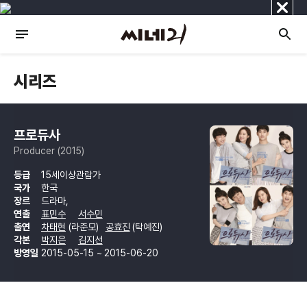
닫
기
시리즈
프로듀사
Producer (2015)
등급
15세이상관람가
국가
한국
장르
드라마,
연출
표민수
서수민
출연
차태현
(라준모)
공효진
(탁예진)
각본
박지은
김지선
방영일
2015-05-15 ~ 2015-06-20