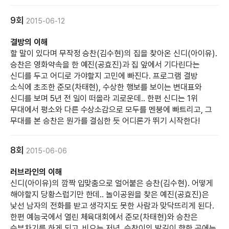
9회
2015-06-12
결방의 이해
할 말이 있다며 무작정 승찬(김수현)의 집을 찾아온 신디(아이유).
승찬은 영화약속을 한 예진(공효진)과 집 앞에서 기다린다는
신디를 두고 어디로 가야할지 고민에 빠진다. 프로그램 결방
소식에 초조한 준모(차태현), 수상한 행보를 보이는 변대표와
신디를 보며 5년 전 일이 떠올라 괴로운데.. 한편 신디는 1위
무대에서 평소와 다른 수상소감으로 모두를 멘붕에 빠트리고, 그
무대를 본 승찬은 뭔가를 결심한 듯 어디론가 뛰기 시작한다!
8회
2015-06-06
러브라인의 이해
신디(아이유)의 깜짝 입맞춤으로 얼어붙은 승찬(김수현). 어떻게
해야할지 당황스럽기만 한데.. 놀이공원을 찾은 예진(공효진)은
낯선 남자의 전화를 받고 생각지도 못한 사람과 맞닥뜨리게 된다.
한편 예능국에서 열린 체육대회에서 준모(차태현)와 승찬은
승부차기를 하게 되고. 비오는 저녁, 승찬이의 발길이 향한 곳에는