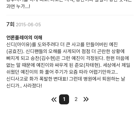
과연 누가...!
7회
2015-06-05
언론플레이의 이해
신디(아이유)를 도와주려다 더 큰 사고를 만들어버린 예진
(공효진). 신디팬들의 오해를 사게되어 점점 더 곤란한 상황에
빠지게 되고 승찬(김수현)은 그런 예진이 걱정된다. 한편 마음에
없는 말 때문에 예진이와 싸우게 된 준모(차태현). 세상에서 제일
쉬웠던 예진이의 화 풀어 주기가 요즘 따라 어렵기만하고..
신디사고로 화가 폭발한 변대표! 그런데 병원에서 퇴원하는 날
신디가.. 사라졌다!
1
2