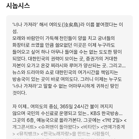
시놉시스
‘너나 가져라’ 해서 여의도(汝矣島)라 이름 붙여졌다는 이
섬.
모래와 바람만이 가득해 천인들이 양을 치고 궁녀들의
화장터로 쓰였을 만큼 쓸모없던 이곳은 이제 누구라도
들어오고 싶어 하나 아무나 들어올 수는 없는 도도한 땅이
되었다. 대한민국의 권력이 모이는 곳, 증권가의 거대한
자본이 오가고 온갖 찌라시와 루머가 양산되는 곳. 그리고...
뉴스와 드라마와 쇼로 대한민국의 여가시간을 책임지는
방송국이 있는 곳이 바로 여의도다. 그러니 이제는 누구도
‘너나 가져라’고 말할 수 없는 어마무시하게 귀하신 땅인
것이다.
자 이제.. 여의도의 중심, 365일 24시간 불이 꺼지지
않으며 국민의 수신료로 운영되고 있는.. KBS 한국방송...
그곳의 6층, 예능국으로 올라가본다. 그곳에는 <1박 2일> <
개그콘서트> <슈퍼맨이 돌아왔다> <비타민> <연예가중계
> <뮤직뱅크> <전국노래자랑>을 만드는 사람들이,