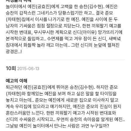
시청률의 이해
놀이터에서 예진(공효진)에게 고백을 한 승찬(김수현). 예진은
승찬의 갑작스런 그네키스가 당황스럽기만 하고.. 결국 준모
(차태현)집에서 이사를 나가기로 한 예진. 예진을 사이에 둔 두
남자의 기싸움은 점점 절정으로 치닫는다. 한편 끼워팔기 예고를
시작한 변대표, 무시무시한 계획으로 신디(아이유) 망가뜨리기에
본격적으로 돌입하고.. 수면제를 먹고 겨우 잠이 든 신디, 새벽녘
침대에서 화들짝 놀라 깨고 마는데.. 그런 신디의 눈앞에 펼쳐진
광경은..!
10회
2015-06-13
예고의 이해
퇴근하던 예진(공효진)에게 뛰어온 승찬(김수현). 하지만 준모
(차태현)와 함께있는 예진을 보며 하고 싶은 말을 할 타이밍을
놓치고 마는데.. 준모는 예진에게 새로운 집으로 이사하지 말고
계속 우리집에 있으라고 얘기하지만, 예진은 준모의 진심이 뭔지
혼란스러움만 느낀다. 한편 끼워팔기 예고가 시작된 변대표와
신디의 수싸움은 시작되고.. 우연히 승찬의 속마음을 알게된 예진..
그날밤 예진이 놀이터에서 만나는 사람은 과연 누구일까?