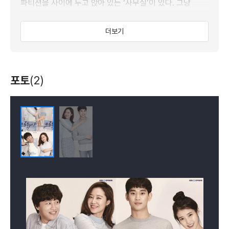
파티션을 사이에 두고 앉아 있는 ‘사무실’이 있다. 그냥
사무실이다. 교무실이라든가 동사무소라든가 구로동 어느
무역회사와 뭐 그리 큰 차이가 없는.. 파티션 있고 복사기
더보기
토너 흔들어 써야하고 부장 눈치 보느라 어쩔 수 없이 회식
참석해야 되는... 그냥 사무실.
이곳에서 <1박 2일> 피디는 새로 들어온 조연출에게
포토
(2)
“혹한기 야외 촬영 나갈 때 어느 회사 패딩이 가장 가성비가
좋은지”나 “어떻게 하면 까나리 액젓을 아메리카노랑
비슷하게 만들어 멤버들을 왕창 속일 수 있는지”를
어마어마한 영업비밀인 양 전수하며, <개그콘서트> 피디는
어떤 각도에서 박을 머리에 쳐야 깨지는 소리도 아주 그냥
시원시원하게 나면서 웃기게 얻어맞을 수 있을까?를
고민하며 수십 개의 박을 지 머리로 깨고 앉아 있다.
한때는 수재 소리 들어가며 서울대 연고대 나와서 방송국
들어갔다고 축하도 많이 받았는데, 죽자고 영어 공부해서
토익도 980점씩 맞았었는데... 거리 인터뷰 나가 외국인
만나면 버벅대기는 고딩과 매한가지고 독해도 해외 직구할
때나 유용하지 별로 쓸 일도 없다. 중·고등학교 시절 내내
1등을 했던 과목은 ‘수학’과 ‘과학’이었건만, 정작