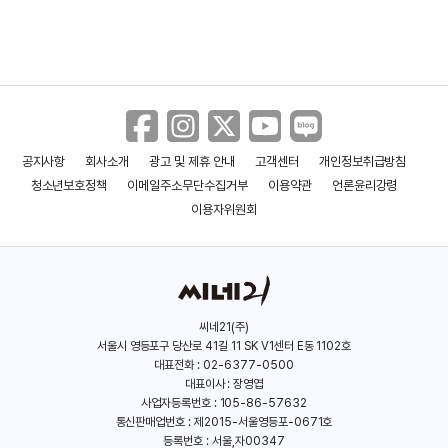
김종수
(백보선)
김혜옥
(이후남)
공지사항
회사소개
광고 및 제휴 안내
고객센터
개인정보취급방침
청소년보호정책
이메일주소무단수집거부
이용약관
언론윤리강령
이용자위원회
박희본
(백재희)
박종환
씨네21(주)
(백영찬)
서울시 영등포구 당산로 41길 11 SK V1센터 E동 1102호
대표전화 : 02-6377-0500
대표이사 : 장영엽
사업자등록번호 : 105-86-57632
강신철
통신판매업번호 : 제2015-서울영등포-0671호
(명지훈)
등록번호 : 서울,자00347