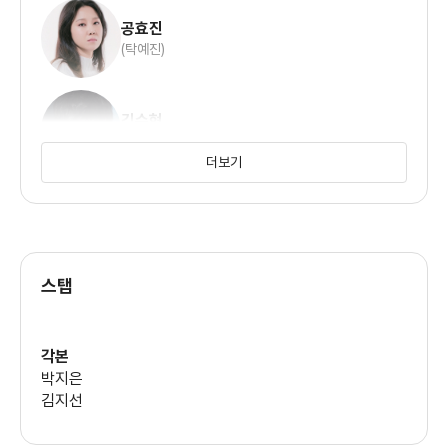
공효진
(탁예진)
김수현
(백승찬)
더보기
아이유
(신디)
스탭
임예진
(박봉순)
각본
박지은
김희찬
김지선
(탁예준)