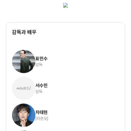
감독과 배우
표민수
감독
서수민
감독
차태현
(라준모)