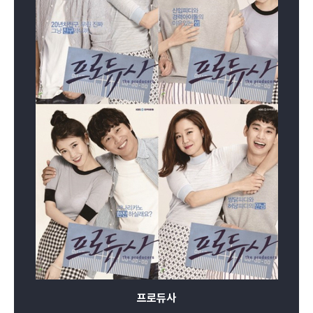
촬영장에서 가장 필요한 건 ‘눈치’와 ‘체력’이요,
취업하려고 ‘논술’과 ‘상식’ 후벼 팠지만 회의실에서 가장
필요한 건 ‘수려한 말빨’과 ‘핸드폰 전화번호부’임을 깨닫고
만... 예능국 근무 중인 고학력 바보들.
밤샘회의에 촬영에 편집에 마라톤을 뛰고도 시청률
떨어지면 밥버러지 취급을 받으니 오늘이라도 ‘너나 가져라’
하고 싶지만.. 그래도 차마 그럴 수 없는 소중한 KBS
출입증. 그거 목에 걸고 오늘도 여의도 18번지 6층으로
출근하는 피디 아닌 직장인들의 사무실 이야기.
프로듀사