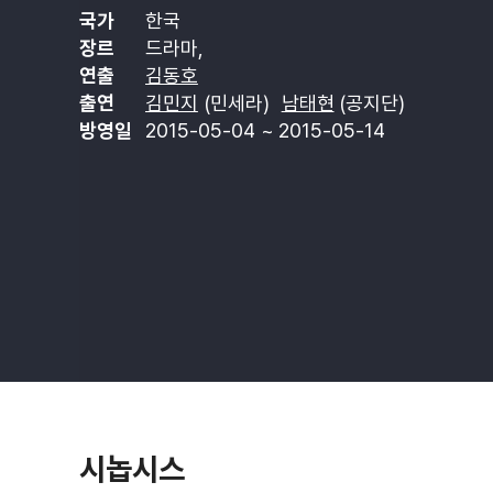
국가
한국
장르
드라마,
연출
김동호
출연
김민지
(민세라)
남태현
(공지단)
방영일
2015-05-04 ~ 2015-05-14
시놉시스