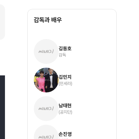
감독과 배우
김동호
감독
김민지
(민세라)
남태현
(공지단)
손진영