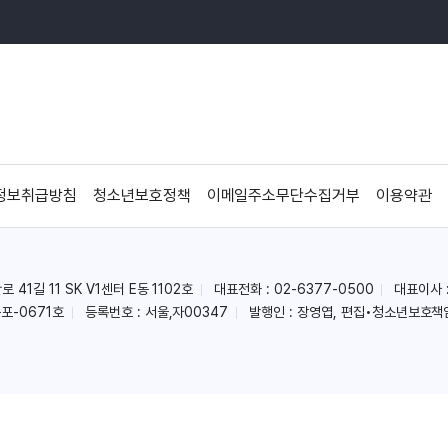
정보취급방침
청소년보호정책
이메일주소무단수집거부
이용약관
41길 11 SK V1센터 E동 1102호
대표전화 : 02-6377-0500
대표이사 
포-0671호
등록번호 : 서울,자00347
발행인 : 장영엽, 편집•청소년보호책