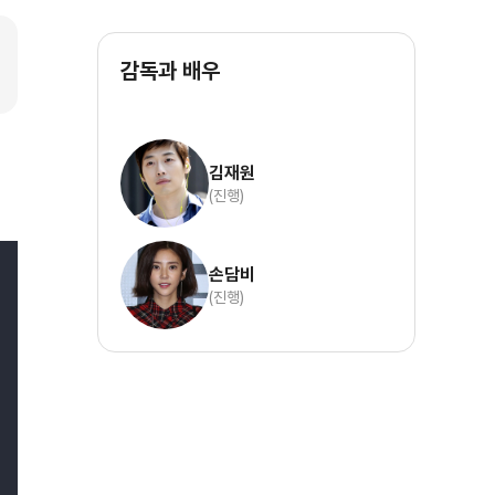
감독과 배우
김재원
(진행)
손담비
(진행)