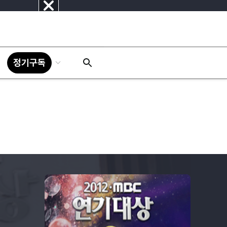
닫
기
정기구독