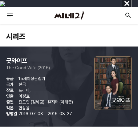
닫
기
시리즈
굿와이프
The Good Wife (2016)
등급
15세이상관람가
국가
한국
장르
드라마,
연출
이정효
출연
전도연
(김혜경)
유지태
(이태준)
각본
한상윤
방영일
2016-07-08 ~ 2016-08-27