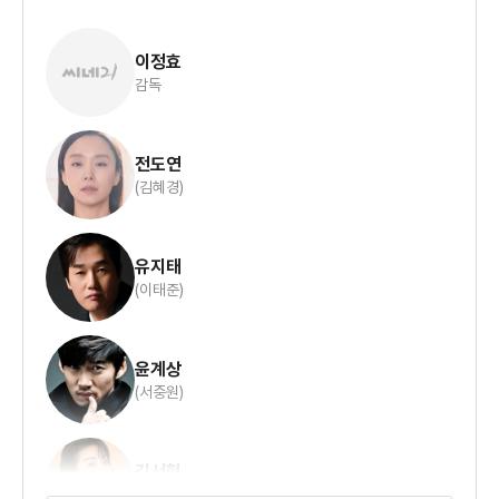
이정효
감독
전도연
(김혜경)
유지태
(이태준)
윤계상
(서중원)
김서형
(서명희)