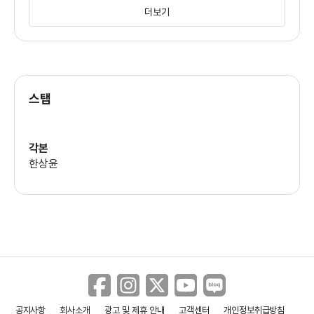
더보기
나나
(김단)
스탭
이원근
(이준호)
각본
한상윤
김태우
(최상일)
차순배
(데이비드 리)
전석호
공지사항
회사소개
광고 및 제휴 안내
고객센터
개인정보취급방침