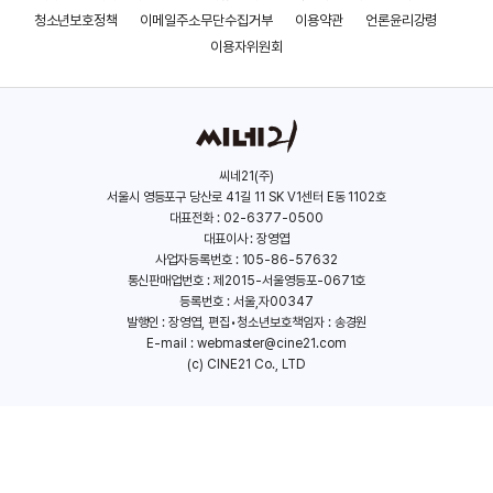
(박도섭)
청소년보호정책
이메일주소무단수집거부
이용약관
언론윤리강령
이용자위원회
태인호
(오주환)
씨네21(주)
서울시 영등포구 당산로 41길 11 SK V1센터 E동 1102호
대표전화 : 02-6377-0500
대표이사 : 장영엽
사업자등록번호 : 105-86-57632
통신판매업번호 : 제2015-서울영등포-0671호
등록번호 : 서울,자00347
발행인 : 장영엽, 편집•청소년보호책임자 : 송경원
E-mail :
webmaster@cine21.com
(c) CINE21 Co., LTD