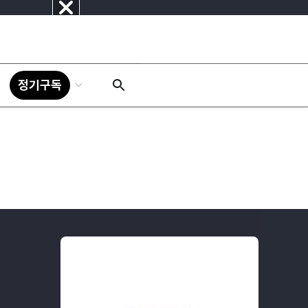
닫
기
정기구독