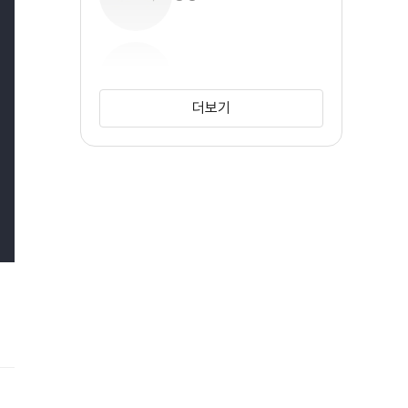
손아람
더보기
손희정