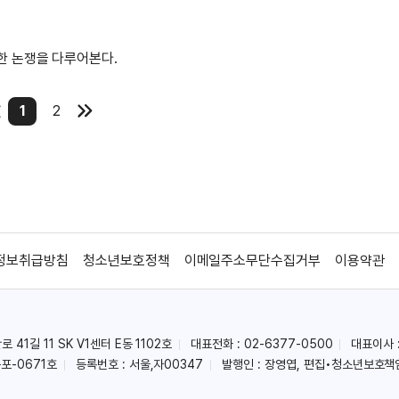
한 논쟁을 다루어본다.
1
2
정보취급방침
청소년보호정책
이메일주소무단수집거부
이용약관
41길 11 SK V1센터 E동 1102호
대표전화 : 02-6377-0500
대표이사 
포-0671호
등록번호 : 서울,자00347
발행인 : 장영엽, 편집•청소년보호책