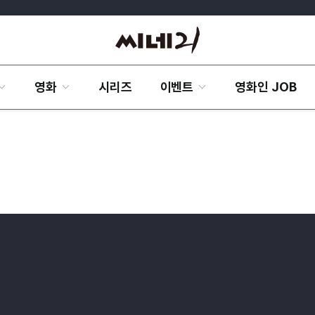
영화
시리즈
이벤트
영화인 JOB