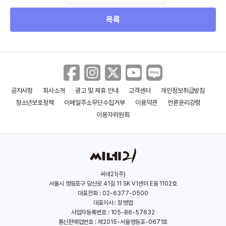
목록
공지사항
회사소개
광고 및 제휴 안내
고객센터
개인정보취급방침
청소년보호정책
이메일주소무단수집거부
이용약관
언론윤리강령
이용자위원회
씨네21(주)
서울시 영등포구 당산로 41길 11 SK V1센터 E동 1102호
대표전화 : 02-6377-0500
대표이사 : 장영엽
사업자등록번호 : 105-86-57632
통신판매업번호 : 제2015-서울영등포-0671호