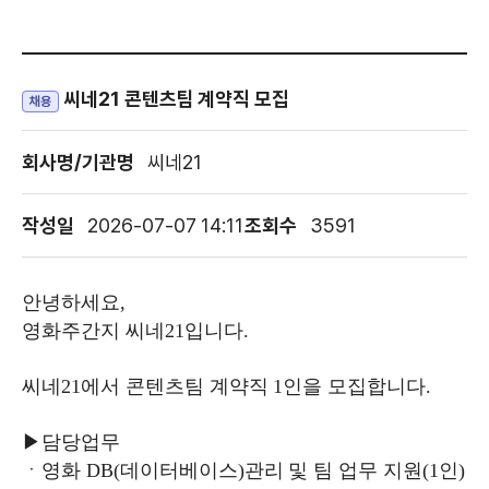
씨네21 콘텐츠팀 계약직 모집
채용
회사명/기관명
씨네21
작성일
2026-07-07 14:11
조회수
3591
안녕하세요
,
영화주간지 씨네
21
입니다
.
씨네
21
에서 콘텐츠팀 계약직
1
인을 모집합니다
.
▶
담당업무
ㆍ영화
DB(
데이터베이스
)
관리 및 팀 업무 지원
(1
인
)