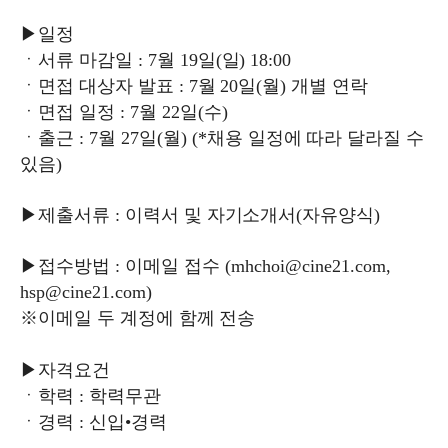
▶
일정
ㆍ서류 마감일
: 7
월
19
일
(
일
) 18:00
ㆍ면접 대상자 발표
: 7
월
20
일
(
월
)
개별 연락
ㆍ면접 일정
: 7
월
22
일
(
수
)
ㆍ출근
: 7
월
27
일
(
월
) (*
채용 일정에 따라 달라질 수
있음
)
▶
제출서류
:
이력서 및 자기소개서
(
자유양식
)
▶
접수방법
:
이메일 접수
(mhchoi@cine21.com,
hsp
@cine21.com)
※
이메일 두 계정에 함께 전송
▶
자격요건
ㆍ학력
:
학력무관
ㆍ경력
:
신입
•
경력