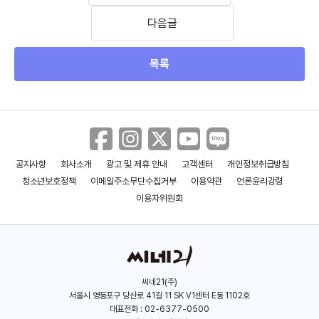
다음글
목록
공지사항
회사소개
광고 및 제휴 안내
고객센터
개인정보취급방침
청소년보호정책
이메일주소무단수집거부
이용약관
언론윤리강령
이용자위원회
씨네21(주)
서울시 영등포구 당산로 41길 11 SK V1센터 E동 1102호
대표전화 : 02-6377-0500