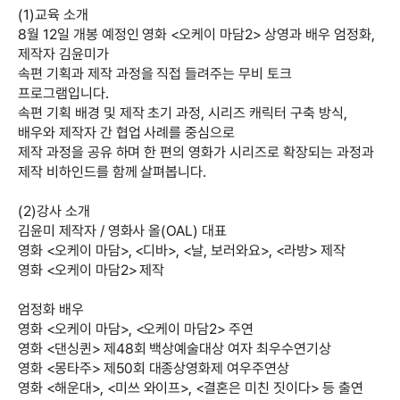
(1)교육 소개
8월 12일 개봉 예정인 영화 <오케이 마담2> 상영과 배우 엄정화,
제작자 김윤미가
속편 기획과 제작 과정을 직접 들려주는 무비 토크
프로그램입니다.
속편 기획 배경 및 제작 초기 과정, 시리즈 캐릭터 구축 방식,
배우와 제작자 간 협업 사례를 중심으로
제작 과정을 공유 하며 한 편의 영화가 시리즈로 확장되는 과정과
제작 비하인드를 함께 살펴봅니다.
(2)강사 소개
김윤미 제작자 / 영화사 올(OAL) 대표
영화 <오케이 마담>, <디바>, <날, 보러와요>, <라방> 제작
영화 <오케이 마담2> 제작
엄정화 배우
영화 <오케이 마담>, <오케이 마담2> 주연
영화 <댄싱퀸> 제48회 백상예술대상 여자 최우수연기상
영화 <몽타주> 제50회 대종상영화제 여우주연상
영화 <해운대>, <미쓰 와이프>, <결혼은 미친 짓이다> 등 출연