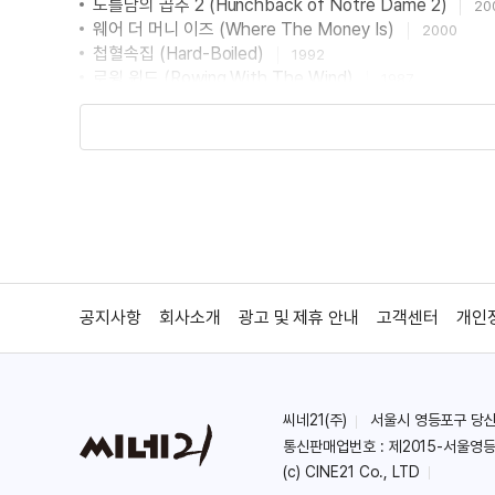
노틀담의 곱추 2 (Hunchback of Notre Dame 2)
20
웨어 더 머니 이즈 (Where The Money Is)
2000
첩혈속집 (Hard-Boiled)
1992
로윙 윈드 (Rowing With The Wind)
1987
메리 포핀스 (Mary Poppins)
1964
공지사항
회사소개
광고 및 제휴 안내
고객센터
개인
씨네21(주)
서울시 영등포구 당산로 
통신판매업번호 : 제2015-서울영등
(c) CINE21 Co., LTD