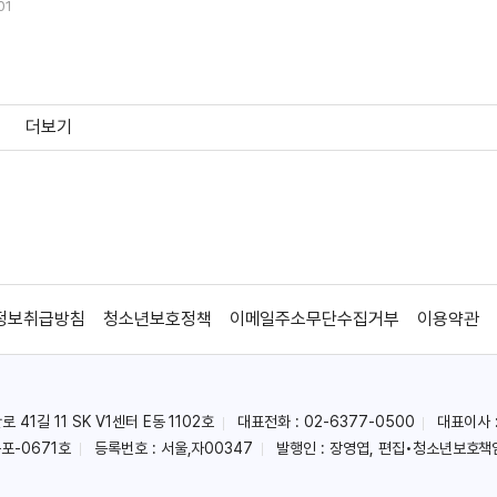
01
더보기
정보취급방침
청소년보호정책
이메일주소무단수집거부
이용약관
41길 11 SK V1센터 E동 1102호
대표전화 : 02-6377-0500
대표이사 
포-0671호
등록번호 : 서울,자00347
발행인 : 장영엽, 편집•청소년보호책