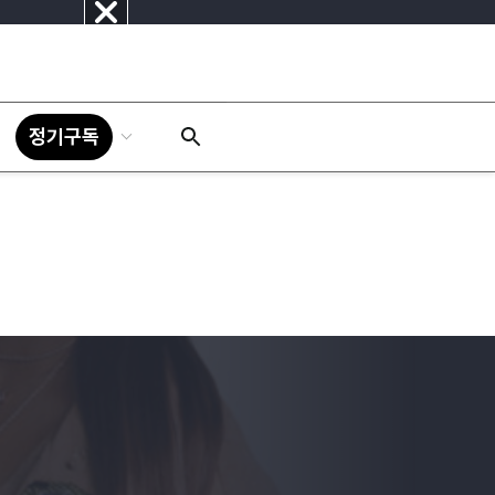
닫
기
정기구독