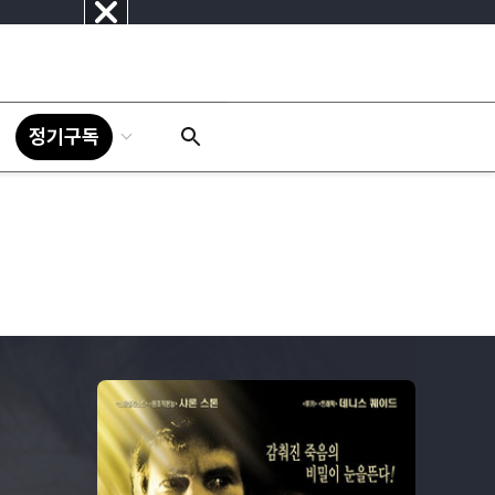
닫
기
정기구독