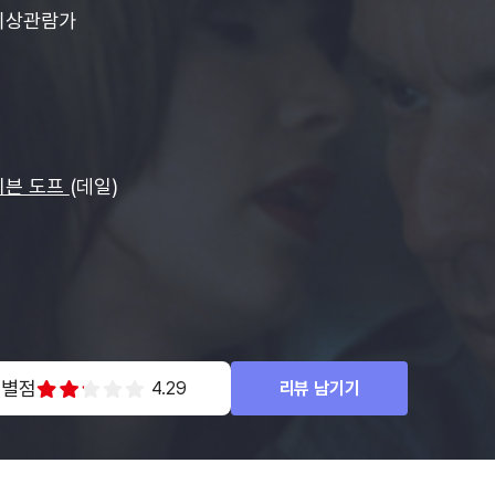
이상관람가
티븐 도프
(데일)
 별점
4.29
리뷰 남기기