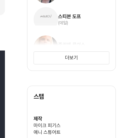
스티븐 도프
(데일)
줄리엣 루이스
(루비)
더보기
크리스틴 스튜어트
스탭
크리스토퍼 플러머
제작
마이크 피기스
애니 스튜어트