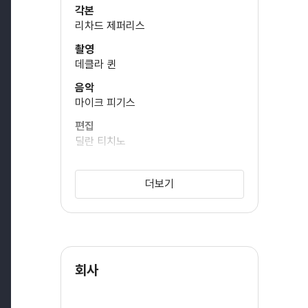
각본
리차드 제퍼리스
촬영
데클라 퀸
음악
마이크 피기스
편집
딜란 티치노
미술
레슬리 딜리
더보기
회사