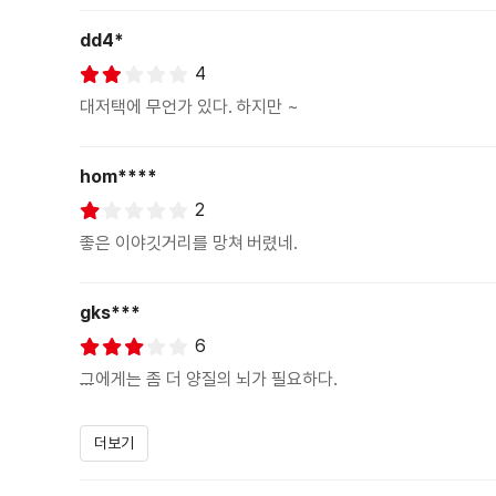
dd4*
4
대저택에 무언가 있다. 하지만 ~
hom****
2
좋은 이야깃거리를 망쳐 버렸네.
gks***
6
그에게는 좀 더 양질의 뇌가 필요하다.
=======================
더보기
정신없는 도시생활에 지쳐 시골로 이사오게 된 한 가족. 그리고