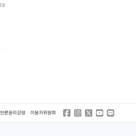
신고
본 어 챔피언
인트루더
(2021)
(2019)
든
언론윤리강령
이용자위원회
어 도그스 저니
안녕 베일리
큰
(2019)
(2019)
다