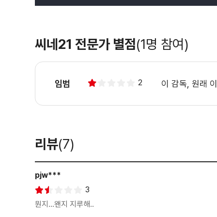
씨네21 전문가 별점
(1명 참여)
2
임범
이 감독, 원래
리뷰
(7)
pjw***
3
뭔지...왠지 지루해..