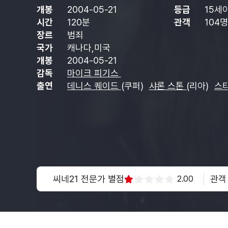
개봉
2004-05-21
등급
15세
시간
120분
관객
104명
장르
범죄
국가
캐나다,미국
개봉
2004-05-21
감독
마이크 피기스
출연
데니스 퀘이드
(쿠퍼)
샤론 스톤
(리아)
스
씨네21 전문가 별점
관객
2.00