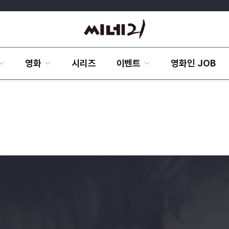
영화
시리즈
이벤트
영화인 JOB