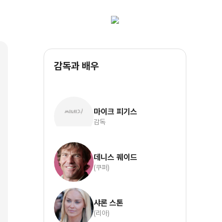
감독과 배우
마이크 피기스
감독
데니스 퀘이드
(쿠퍼)
샤론 스톤
(리아)