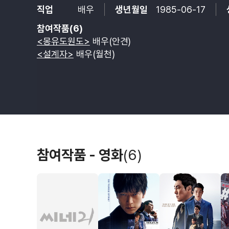
직업
배우
생년월일
1985-06-17
참여작품(6)
<몽유도원도>
배우(안견)
<설계자>
배우(월천)
참여작품 - 영화
(6)