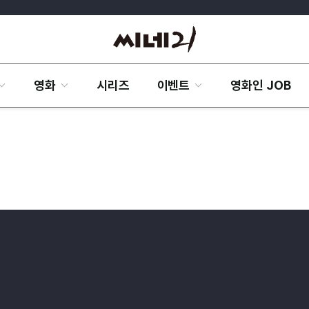
영화
시리즈
이벤트
영화인 JOB