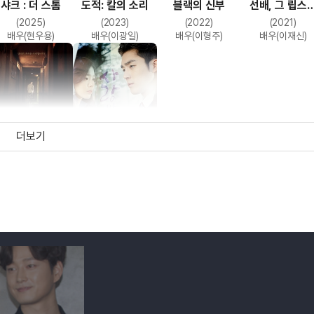
샤크 : 더 스톰
도적: 칼의 소리
블랙의 신부
선배, 그 립스
바르지 마요
(2025)
(2023)
(2022)
(2021)
배우(현우용)
배우(이광일)
배우(이형주)
배우(이재신)
더보기
오매불망: 타인은
사랑만 할래
지옥이다
(2019)
(2014)
배우
배우(최유빈)