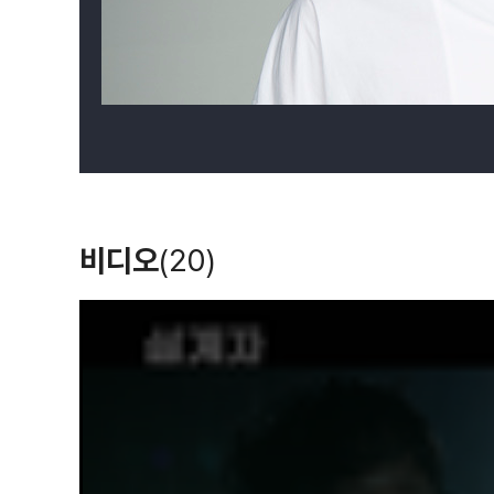
비디오
(20)
T
h
i
s
i
s
a
m
o
d
a
l
w
i
n
d
o
w