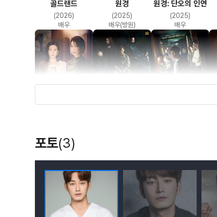
골드랜드
원경
원경: 단오의 인연
(2026)
(2025)
(2025)
배우
배우(방원)
배우
마인
써치
타인은 지옥이다
(2021)
(2020)
(2019)
포토
(3)
배우(한지용)
배우(이준성)
배우(유기혁)