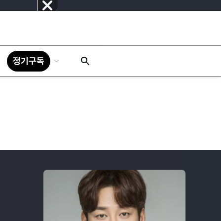
닫
기
정기구독