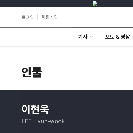
로그인
회원가입
기사
포토 & 영상
인물
이현욱
LEE Hyun-wook