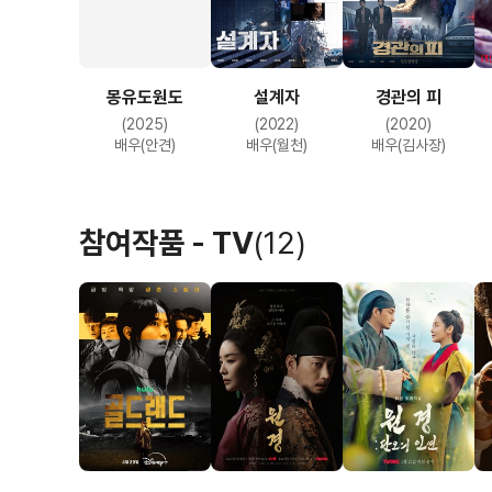
몽유도원도
설계자
경관의 피
(2025)
(2022)
(2020)
배우(안견)
배우(월천)
배우(김사장)
참여작품 - TV
(12)