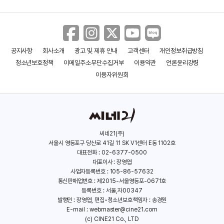
공지사항
회사소개
광고 및 제휴 안내
고객센터
개인정보취급방침
청소년보호정책
이메일주소무단수집거부
이용약관
언론윤리강령
이용자위원회
씨네21(주)
서울시 영등포구 당산로 41길 11 SK V1센터 E동 1102호
대표전화 : 02-6377-0500
대표이사 : 장영엽
사업자등록번호 : 105-86-57632
통신판매업번호 : 제2015-서울영등포-0671호
등록번호 : 서울,자00347
발행인 : 장영엽, 편집•청소년보호책임자 : 송경원
E-mail :
webmaster@cine21.com
(c) CINE21 Co., LTD