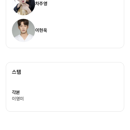
차주영
이현욱
스탭
각본
이영미