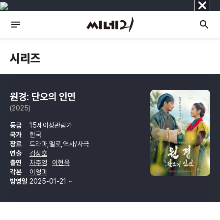
닫
기
시리즈
원경: 단오의 인연
(2025)
등급
15세이상관람가
국가
한국
장르
드라마,멜로,역사/사극
연출
김상호
출연
차주영
이현욱
각본
이영미
방영일
2025-01-21 ~