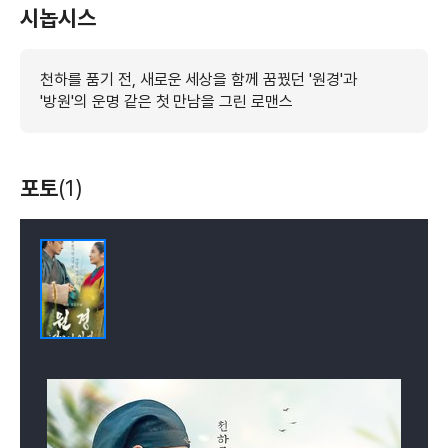
시놉시스
천하를 품기 전, 새로운 세상을 함께 꿈꿨던 '원경'과
'방원'의 운명 같은 첫 만남을 그린 로맨스
포토
(1)