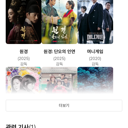
원경
원경: 단오의 인연
머니게임
(2025)
(2025)
(2020)
감독
감독
감독
더보기
봄이 오나 봄
드라마 스테이지 -
부암동 복수자들
관련 기사
(1)