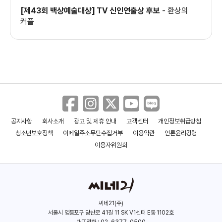
[제43회 백상예술대상] TV 신인연출상 후보
-
환상의
커플
아랑 사또전
내 마음이 들리니?
혼
(2012)
(2011)
(2009)
감독
감독
감독
공지사항
회사소개
광고 및 제휴 안내
고객센터
개인정보취급방침
청소년보호정책
이메일주소무단수집거부
이용약관
언론윤리강령
이용자위원회
향단전
환상의 커플
비밀남녀
(2007)
(2006)
(2005)
감독
감독
감독
씨네21(주)
서울시 영등포구 당산로 41길 11 SK V1센터 E동 1102호
대표전화 : 02-6377-0500