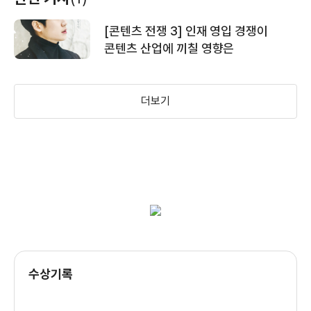
우리 집은 맛나 된장
(2019)
(2018)
(2017)
맛나
감독
감독
감독
[콘텐츠 전쟁 3] 인재 영입 경쟁이
콘텐츠 산업에 끼칠 영향은
더보기
남자가 사랑할 때
화정
세상에서 가장
위대한 일
(2013)
(2015)
(2013)
감독
감독
기획
수상기록