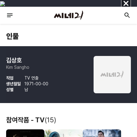
닫
기
인물
김상호
Kim Sangho
직업
TV 연출
생년월일
1971-00-00
성별
남
참여작품 - TV
(15)