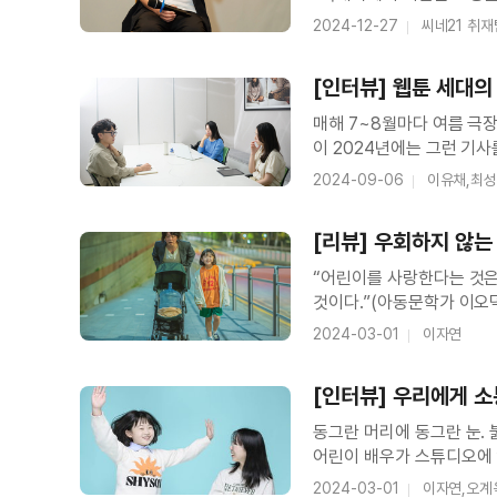
기획을 여하튼 성공시킨 대
2024-12-27
씨네21 취재
(이유채) 김영민 프로듀서
[인터뷰] 웹툰 세대의 
올해 개봉작을 돌아보자
매해 7~8월마다 여름 극장
이 2024년에는 그런 기사
현재 이 자리를 채우는 건
2024-09-06
이유채,최
파일럿>과 어느새 80만명
[리뷰] 우회하지 않
“어린이를 사랑한다는 것은
것이다.”(아동문학가 이오덕) 국어, 영어, 수학은 물론 창의과학과 태권도, 미술, 코딩 
페르시아어까지. 초등학교 
2024-03-01
이자연
지낸다. 명문대에 진학하기 
[인터뷰] 우리에게 소
박나은 인터뷰
동그란 머리에 동그란 눈.
어린이 배우가 스튜디오에 
자기만의 모험을 펼쳐나가던
2024-03-01
이자연,오계