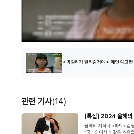
＜막걸리가 알려줄거야＞ 메인 예고편
관련 기사
(14)
[특집] 2024 올해
올해의 제작자 <파묘> 김영민 프로듀서 <파묘>는 한국을 넘어
“국내외에서 이같은 호응을