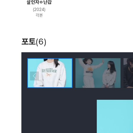
살인자ㅇ난감
(2024)
각본
포토
(6)