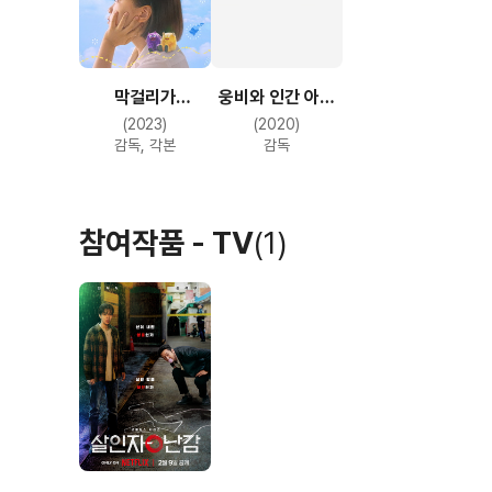
막걸리가
웅비와 인간 아닌
알려줄거야
친구들
(2023)
(2020)
감독, 각본
감독
참여작품 - TV
(1)