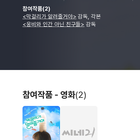
참여작품(2)
<막걸리가 알려줄거야>
감독, 각본
<웅비와 인간 아닌 친구들>
감독
참여작품 - 영화
(2)