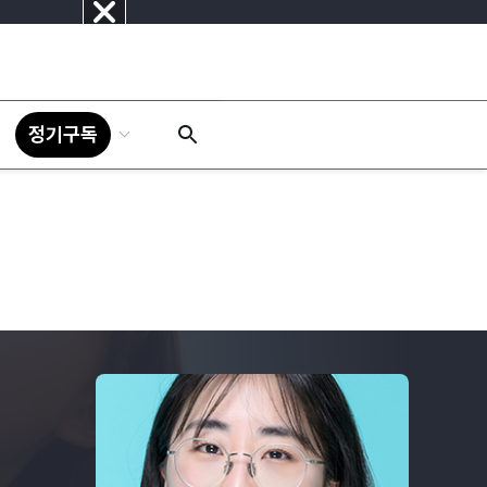
닫
기
정기구독