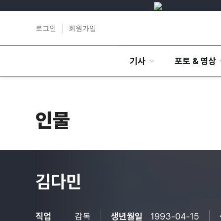
로그인
회원가입
기사
포토 & 영상
인물
김다민
직업
감독
생년월일
1993-04-15