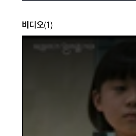
비디오
(1)
T
h
i
s
i
s
a
m
o
d
a
l
w
i
n
d
o
w
.