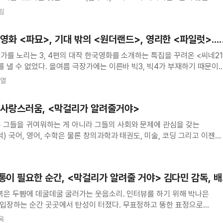
담함”(김영진)을 지녔다. “창작자의 세계를 보호하며 넓힐 줄 아는”
팀
의 섬세함이 빛을
영화 <파묘>, 기대 밖의 <원더랜드>, 영리한 <파일럿>...
, 김철홍, 유선아, 이보라 영화평론가 대담
가를 노리는 3, 4편의 대작 한국영화를 소개하는 특집을 꾸려온 <씨네21
를 낼 수 없었다. 올여름 극장가에는 이른바 빅3, 빅4가 부재하기 때문이다
 신예 김한결 감독이 연출하고 조정석이 주연을 맡은 중급 코미디영화 <
성열
을 돌파한
는 사랑스러움, <막걸리가 알려줄거야>
 그들을 귀여워하는 게 아니라 그들의 사회와 문제에 관심을 갖는
그리고 이젠
4학년이 된 동춘(박나은)은 승진이 버겁다는 아빠보다 더 바쁜 일상을
위한 A to Z를 습득하는 동안에도 동춘
통이 필요한 순간, <막걸리가 알려줄 거야> 김다민 감독, 
 붉은 두뺨에 데굴데굴 굴러가는 웃음소리. 인터뷰를 하기 위해 박나은
입장하는 순간 곳곳에서 탄성이 터졌다. 무표정하고 뚱한 표정으로
 화면 속 동춘이가 그대로 눈앞에 나타났기 때문이다. 어색하고 낯선
옥