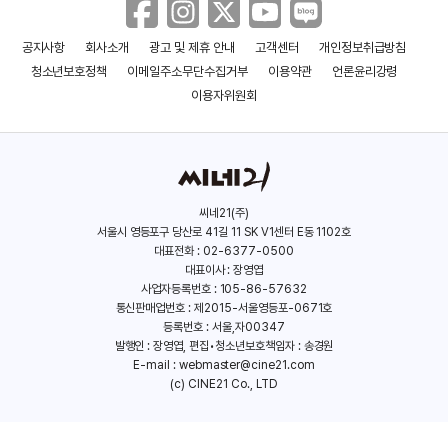
공지사항
회사소개
광고 및 제휴 안내
고객센터
개인정보취급방침
청소년보호정책
이메일주소무단수집거부
이용약관
언론윤리강령
이용자위원회
씨네21(주)
서울시 영등포구 당산로 41길 11 SK V1센터 E동 1102호
대표전화 : 02-6377-0500
대표이사 : 장영엽
사업자등록번호 : 105-86-57632
통신판매업번호 : 제2015-서울영등포-0671호
등록번호 : 서울,자00347
발행인 : 장영엽, 편집•청소년보호책임자 : 송경원
E-mail :
webmaster@cine21.com
(c) CINE21 Co., LTD