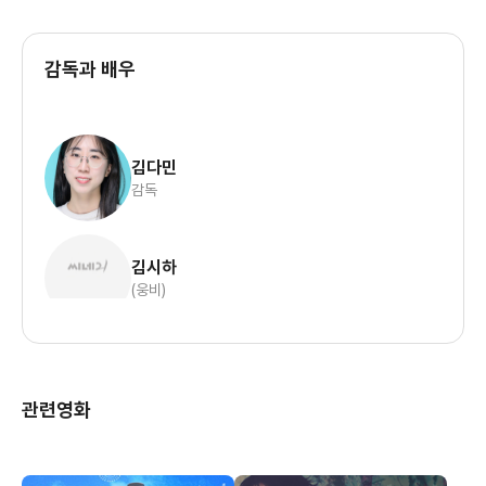
감독과 배우
김다민
감독
김시하
(웅비)
관련영화