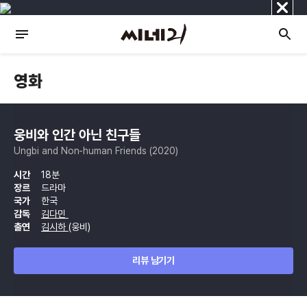
닫
기
영화
웅비와 인간 아닌 친구들
Ungbi and Non-human Friends (2020)
시간
18분
장르
드라마
국가
한국
감독
김다민
출연
김시하
(웅비)
리뷰 남기기