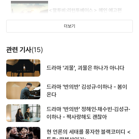
＜알투비:리턴투베이스＞ 메인 예고편
더보기
＜R2B : 리턴투베이스＞ 티저 예고편
관련 기사
(15)
드라마 '괴물', 괴물은 하나가 아니다
＜페어러브＞인나가 촬영한 메이킹 영상
드라마 '반의반' 김성규·이하나 - 봄이
온다
＜페어러브＞예고편
드라마 '반의반' 정해인·채수빈·김성규·
이하나 - 짝사랑해도 괜찮아
현 언론의 세태를 풍자한 블랙코미디 <
＜시간의 춤＞발레공연 리허설 영상