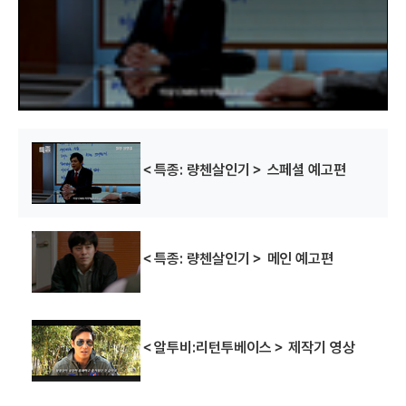
l
w
i
n
d
o
w
.
꽃피는 봄이 오면
메리대구 공방전
연애시대
(2007)
(2007)
(2006)
배우(문채리)
배우(황메리)
배우(유지호)
＜특종: 량첸살인기＞ 스페셜 예고편
＜특종: 량첸살인기＞ 메인 예고편
＜알투비:리턴투베이스＞ 제작기 영상