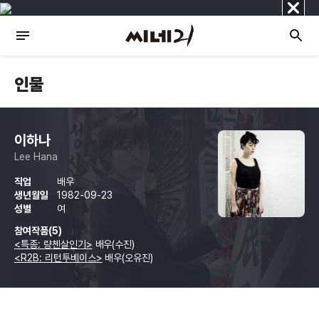
닫
기
인물
이하나
Lee Hana
직업
배우
생년월일
1982-09-23
성별
여
참여작품(5)
<특종: 량첸살인기>
배우(수진)
<R2B: 리턴투베이스>
배우(오유진)