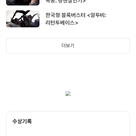
특종: 량첸살인기>
한국형 블록버스터 <알투비:
리턴투베이스>
＜시간의 춤＞예고편
더보기
＜식객＞기억에 남는음식 베스트3 영상
＜식객＞맛있는 촬영 현장
＜식객＞캐릭터에 빠진 배우들 열혈
연습현장!!
수상기록