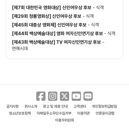
＜식객＞(메인)
[제7회 대한민국 영화대상] 신인여우상 후보
-
식객
[제29회 청룡영화상] 신인여우상 후보
-
식객
[제45회 대종상 영화제] 신인여우상 후보
-
식객
[제44회 백상예술대상] 영화 여자신인연기상 후보
-
식객
＜식객＞메이킹 NG 열전
[제43회 백상예술대상] TV 여자신인연기상 후보
-
연애시대
＜식객＞(티져)
공지사항
회사소개
광고 및 제휴 안내
고객센터
개인정보취급방침
청소년보호정책
이메일주소무단수집거부
이용약관
언론윤리강령
이용자위원회