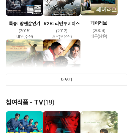
페어러브
특종: 량첸살인기
R2B: 리턴투베이스
(2009)
(2015)
(2012)
배우(남은)
배우(수진)
배우(오유진)
더보기
시간의 춤
식객
참여작품 - TV
(18)
(2009)
(2007)
배우(나레이션)
배우(진수)