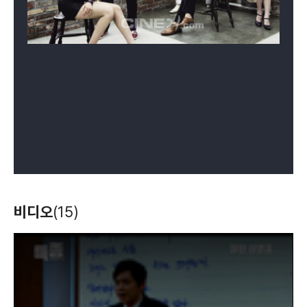
드라마 스페셜 -
고교처세왕
고교처세왕 스페셜
짝퉁패밀리
(2015)
(2014)
(2014)
배우(김은수)
배우(정수영)
배우(정수영)
트리플
태양의 여자
이하나의 페퍼민트
(2009)
(2008)
(2008)
비디오
(15)
배우(최수인)
배우(윤사월)
배우
T
h
i
s
i
s
a
m
o
d
a