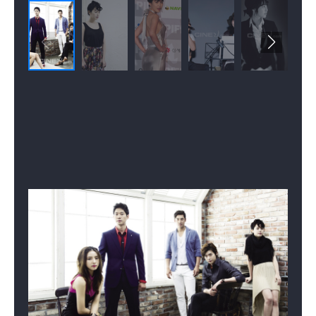
보이스 시즌2
보이스
착하지 않은 여자들
(2018)
(2017)
(2015)
배우(강권주)
배우(강권주)
배우(정마리)