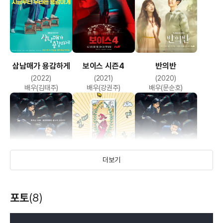
삼남매가 용감하게
보이스 시즌4
반의반
(2022)
(2021)
(2020)
배우(김태주)
배우(강권주)
배우(문순호)
더보기
보이스 시즌3
장도연의 타로뷰:
보이스3:스페셜
포토
(8)
보이스3
(2019)
(2019)
(2019)
배우(강권주)
배우
배우