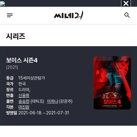
닫
기
시리즈
보이스 시즌4
(2021)
등급
15세이상관람가
국가
한국
장르
드라마,
연출
신용휘
출연
송승헌
(데릭조)
이하나
(강권주)
각본
마진원
방영일
2021-06-18 ~ 2021-07-31