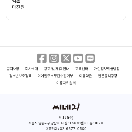
각본
마진원
김중기
(박중기)
송부건
(구광수)
백성현
공지사항
회사소개
광고 및 제휴 안내
고객센터
개인정보취급방침
(심대식)
청소년보호정책
이메일주소무단수집거부
이용약관
언론윤리강령
이용자위원회
이얼
(양복만)
씨네21(주)
손경원
서울시 영등포구 당산로 41길 11 SK V1센터 E동 1102호
(공찬석)
대표전화 : 02-6377-0500