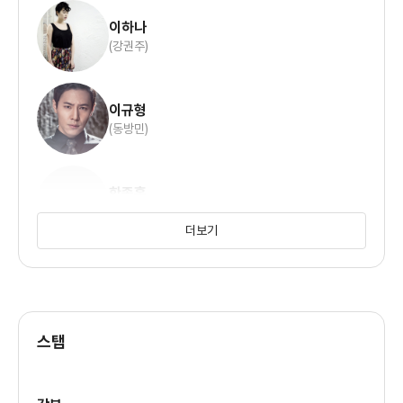
이하나
(강권주)
이규형
(동방민)
한종훈
(채드)
더보기
손은서
(박은수)
스탭
강승윤
(한우주)