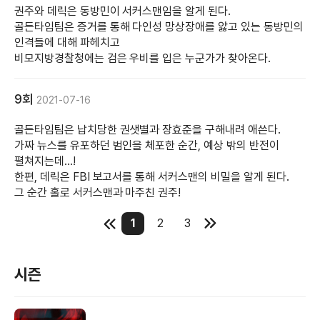
권주와 데릭은 동방민이 서커스맨임을 알게 된다.
골든타임팀은 증거를 통해 다인성 망상장애를 앓고 있는 동방민의
인격들에 대해 파헤치고
비모지방경찰청에는 검은 우비를 입은 누군가가 찾아온다.
9회
2021-07-16
골든타임팀은 납치당한 권샛별과 장효준을 구해내려 애쓴다.
가짜 뉴스를 유포하던 범인을 체포한 순간, 예상 밖의 반전이
펼쳐지는데...!
한편, 데릭은 FBI 보고서를 통해 서커스맨의 비밀을 알게 된다.
그 순간 홀로 서커스맨과 마주친 권주!
1
2
3
시즌