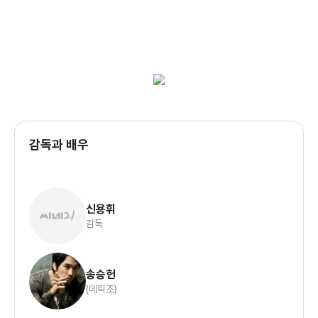
보이스
상담원이라는 별명으로 불리며 가장 변방으로
취급 받지만, 사실 삶과 죽음을 가르는 가장
긴박한 순간들이 모인 ‘112 신고센터’ ‘3분
도착, 5분 현장 확인, 10분 검거’의 긴박한
감독과 배우
타임 리밋 속에서 범죄현장의 골든타임을
사수하는 112 신고센터 대원들의 치열한
기록을 생생하게 담아내고, 우리 인생의
골든타임, 결코 포기해서는 안되는 그 순간의
신용휘
용기에 대해 이야기한다
감독
송승헌
(데릭조)