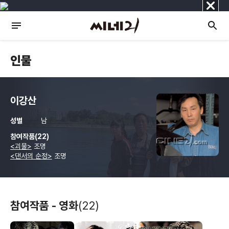
닫
기
인물
이강산
성별
남
참여작품(22)
<괴물>
조명
<댄서의 순정>
조명
참여작품 - 영화
(22)