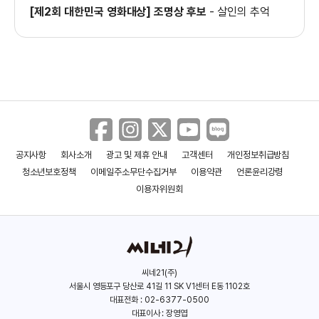
[제2회 대한민국 영화대상] 조명상 후보
-
살인의 추억
괴물 봉준호 감독과 우라사와 나오키
(20세기 소년 작가)의 대담현장
봉준호 감독이 뽑은 가장 인상적인 장면
공지사항
회사소개
광고 및 제휴 안내
고객센터
개인정보취급방침
청소년보호정책
이메일주소무단수집거부
이용약관
언론윤리강령
이용자위원회
봉준호 감독이 말하는 괴물의 제작 과정
괴물 VIP시사회 현장
씨네21(주)
서울시 영등포구 당산로 41길 11 SK V1센터 E동 1102호
대표전화 : 02-6377-0500
대표이사 : 장영엽