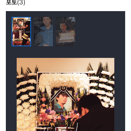
여자는 남자의
영어완전정복
살인의 추억
포토
(3)
미래다
(2004)
(2003)
(2003)
조명
조명
조명
중독
봄날은 간다
무사
(2002)
(2001)
(2001)
조명
조명
조명