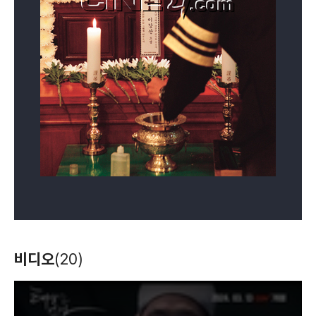
박하사탕
아름다운 시절
기막힌 사내들
(1999)
(1998)
(1998)
조명
조명
조명
닥터K
태양은 없다
마리아와 여인숙
(1998)
(1998)
(1997)
비디오
(20)
조명
조명
조명
T
h
i
s
i