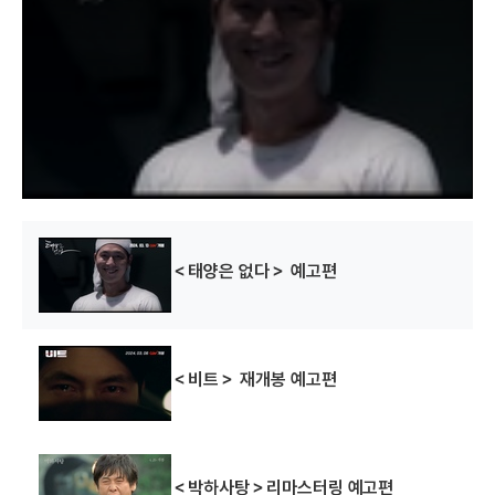
s
a
m
o
d
a
l
w
i
n
d
o
w
.
바리케이드
비트
깡패수업
(1997)
(1997)
(1996)
조명
조명
조명
＜태양은 없다＞ 예고편
＜비트＞ 재개봉 예고편
코르셋
은행나무 침대
비명도시
(1996)
(1996)
(1993)
＜박하사탕＞리마스터링 예고편
조명
조명
조명