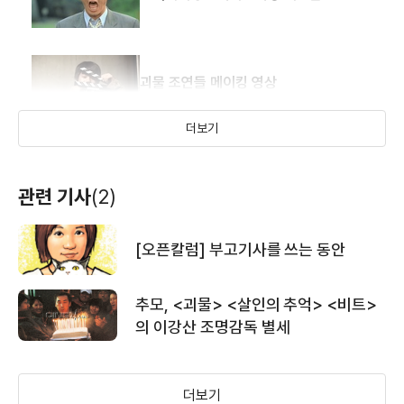
괴물 조연들 메이킹 영상
더보기
캐릭터 열전 박희봉 편
예수천당
관련 기사
(2)
(1991)
조명
[오픈칼럼] 부고기사를 쓰는 동안
캐릭터 열전 박남일 편
추모, <괴물> <살인의 추억> <비트>
의 이강산 조명감독 별세
캐릭터 열전 박남주 편
더보기