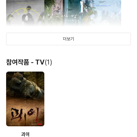
장편영화 <회오리바람>을 완성했다.
2007 <꿈속에서>(35mm/19min/color) 제작/각본/감독
- 인디포럼 신작전(2007, 한국)
- 부산아시아단편영화제 경쟁부문(2008, 한국)
- 서울국제영화제 경쟁부문(2008, 한국)
더보기
2007 <우주공주>(DV6mm/10min/color) 감독/편집
- 서울독립영화제 초청(2007, 한국)
2003 <싸움에 들게 하지 마소서>(DV6mm/22min/color)
5시부터 7시까지의
달이 지는 밤
한여름의 판타지아
참여작품 - TV
(1)
각본/감독
주희
(2022)
(2020)
(2014)
- 서울독립영화제 경쟁부문(2003, 한국)
편집, 촬영, 각본, 감독
감독
제작, 프로듀서, 각본,
2002 <하드보일드 초컬릿 스타일>
감독
(DV6mm/6min/color) 제작/감독/촬영/편집
- 서울독립영화제 경쟁부문(2002, 한국)
2000 <진혼곡 Triangle Stories>
(DV6mm/22min/color) 각본/감독/편집
- 미장센단편영화제 경쟁부문(2002, 한국)
1998 <학교 다녀왔습니다>(16mm/12min/color) 각본/
감독/촬영/편집
- 한국청소년단편영화제 장려상(1998, 한국)
괴이