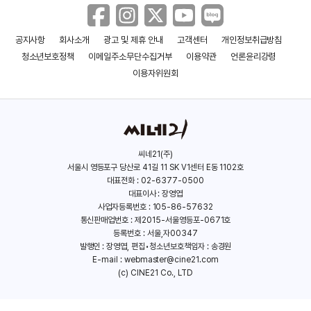
＜한여름의 판타지아＞ 티저 예고편
공지사항
회사소개
광고 및 제휴 안내
고객센터
개인정보취급방침
청소년보호정책
이메일주소무단수집거부
이용약관
언론윤리강령
이용자위원회
＜잠 못 드는 밤＞ 예고편
＜회오리 바람＞예고편
씨네21(주)
서울시 영등포구 당산로 41길 11 SK V1센터 E동 1102호
대표전화 : 02-6377-0500
대표이사 : 장영엽
사업자등록번호 : 105-86-57632
통신판매업번호 : 제2015-서울영등포-0671호
등록번호 : 서울,자00347
발행인 : 장영엽, 편집•청소년보호책임자 : 송경원
E-mail :
webmaster@cine21.com
(c) CINE21 Co., LTD