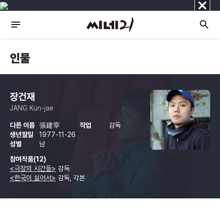
닫
기
인물
장건재
JANG Kun-jae
다른 이름
張建宰
직업
감독
생년월일
1977-11-26
성별
남
참여작품(12)
<극장의 시간들>
감독
<한국이 싫어서>
감독, 각본