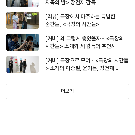
지축의 밤> 장건재 감독
＜한국이 싫어서＞ #다짐 티저 예고편
[리뷰] 극장에서 마주하는 특별한
순간들, <극장의 시간들>
[커버] 왜 그렇게 좋았을까 - <극장의
＜한국이 싫어서＞ #출발 티저 예고편
시간들> 소개와 세 감독의 추천사
[커버] 극장으로 모여 - <극장의 시간들
＜5시부터 7시까지의 주희＞ #마음챙김
> 소개와 이종필, 윤가은, 장건재
영상
감독의 대담
더보기
＜5시부터 7시까지의 주희＞ 30초
예고편
＜5시부터 7시까지의 주희＞ 메인
예고편