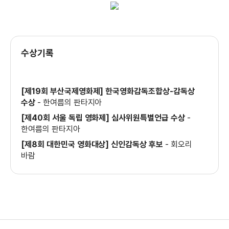
＜5시부터 7시까지의 주희＞ ‘웨이크업!’
론칭 예고편
수상기록
＜달이 지는 밤＞ 메인 예고편
[제19회 부산국제영화제] 한국영화감독조합상-감독상
수상
-
한여름의 판타지아
[제40회 서울 독립 영화제] 심사위원특별언급 수상
-
한여름의 판타지아
＜한여름의 판타지아＞ 메이킹 영상
[제8회 대한민국 영화대상] 신인감독상 후보
-
회오리
바람
＜한여름의 판타지아＞ 메인 예고편