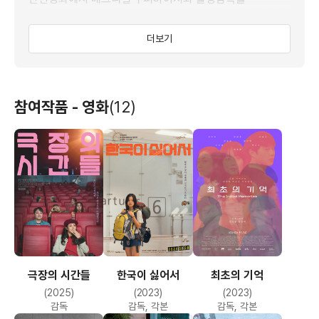
담당했으며, 그 중에서 촬영을 맡은 단편영화 <히치하이킹>
은 제 3회 대한민국 영화대상 단편영화상을 수상하는 등
더보기
여러 영화제에 소개되어 호평을 받았다. 2005년에는
일본인 프로듀서이자 감독인 무라마츠 료타로가 주도한
다국적 옴니버스 프로젝트 “Shukatsu Joyu Project”에서
최진성 감독의 <카레라이스 이야기>와 김종관 감독의 <
참여작품 - 영화
(12)
영재를 기다리며>의 촬영감독을 맡았다. 두 영화는 각각
‘부산디지털컨텐츠 유니버시아드’와 ‘전주국제영화제’ 등에
소개되었다.
2007년에는 박진표 감독의 영화 <그놈 목소리>에 ‘20대
용의자’로 출연했고, 단편 <꿈속에서>를 완성했다. <
꿈속에서>는 ‘2007 인디포럼 신작전’, ‘2008
부산아시아단편영화제 경쟁부문’ 등에 소개되었다. 또
한국독립영화협회가 기획한 까페빵 독립영화 정기상영회
2주년 기념 뮤직비디오 중 한 편인 인디밴드 ‘그림자
궁전’의 <우주공주>를 감독했다. 이 뮤직비디오는 ‘2007
극장의 시간들
한국이 싫어서
최초의 기억
서울독립영화제’에 초청되었다. 2008년도에는 제 10회
(2025)
(2023)
(2023)
서울여성영화제에서 최우수상을 받은 단편영화 <
감독
감독, 각본
감독, 각본
여고생이다>에 조연으로 출연했다. 2009년도에는 첫