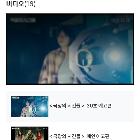
비디오
(18)
T
h
i
s
i
s
a
m
o
d
a
l
w
i
n
d
o
w
.
＜극장의 시간들＞ 30초 예고편
＜극장의 시간들＞ 메인 예고편