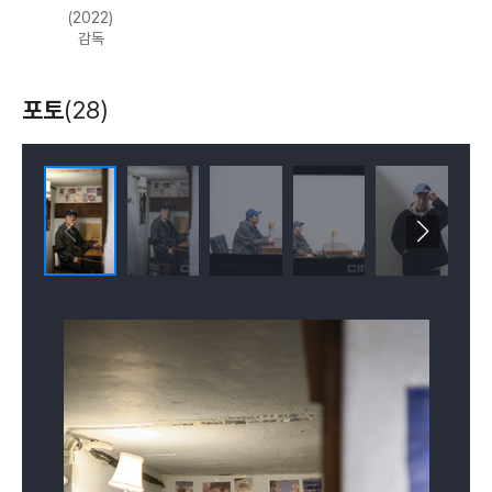
- 고딩영화제 초청(1998, 한국)
(2022)
- 부천국제판타스틱영화제 초청(1998, 한국)
잠 못 드는 밤
이제 난
회오리 바람
감독
- 부산아시아단편영화제 경쟁부문(1999, 한국)
용감해질거야
(2012)
(2010)
(2009)
- 국제청소년영화제 초청(1999, 한국)
감독, 제작, 각본, 편집
감독
감독, 각본, 제작
포토
(28)
꿈속에서
카레라이스 이야기
진혼곡
(2007)
(2005)
(2002)
감독
촬영
감독