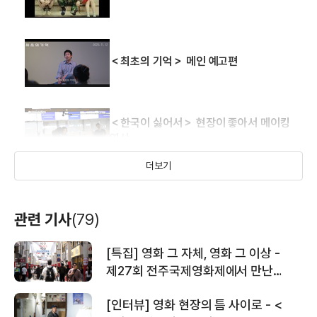
＜최초의 기억＞ 메인 예고편
＜한국이 싫어서＞ 현장이 좋아서 메이킹
영상
더보기
＜한국이 싫어서＞ 30초 예고편
관련 기사
(79)
[특집] 영화 그 자체, 영화 그 이상 -
＜한국이 싫어서＞ 메인 예고편
제27회 전주국제영화제에서 만난
사람들
[인터뷰] 영화 현장의 틈 사이로 - <