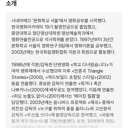
소개
시네마떼끄 '문화학교 서울'에서 영화공부를 시작했다.
한국영화아카데미 19기 촬영전공으로 졸업했고,
중앙대학교 첨단영상대학원 영상예술학과에서
영화연출전공으로 석사학위를 받았다. 1997년부터 3년간
문화학교 서울의 영화연구 5팀에서 영화이론을 공부했고,
2003년에는 한국독립영화협회 극분과 회원으로 활동했다.
1998년에 각본/감독한 단편영화 <학교 다녀왔습니다>가
여러 영화제에서 수상했으며 이후 <진혼곡 Triangle
Stories>(2000), <하드보일드 초컬릿 스타일>(2002)
등을 연출했다. 류승완 감독이 연출한 <죽거나 혹은
나쁘거나>(2000)에 배우로도 참여했었다. 이듬해 연출한
<피도 눈물도 없이>(2001)에서는 '메이킹 필름'을
담당했다. 2003년에는 옴니버스 프로젝트 <제국> 중에서
최진성 감독의 <누구를 위하여 총을 울리나>와 고안원석
감독의 <우산을 쓰다>에 촬영감독으로 참여했고, <싸움에
들게 하지 마소서>를 각본/연출했다. 또한, 30여편의 독립-
단편영화에서 테크니컬 수퍼바이저와 촬영감독을