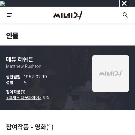
닫
기
인물
매튜 러쉬튼
Matthew Rushton
생년월일
1952-02-19
성별
남
참여작품(1)
<미세스 다웃파이어>
제작
참여작품 - 영화
(1)