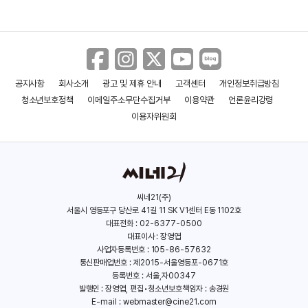
공지사항
회사소개
광고 및 제휴 안내
고객센터
개인정보취급방침
청소년보호정책
이메일주소무단수집거부
이용약관
언론윤리강령
이용자위원회
씨네21(주)
서울시 영등포구 당산로 41길 11 SK V1센터 E동 1102호
대표전화 : 02-6377-0500
대표이사 : 장영엽
사업자등록번호 : 105-86-57632
통신판매업번호 : 제2015-서울영등포-0671호
등록번호 : 서울,자00347
발행인 : 장영엽, 편집•청소년보호책임자 : 송경원
E-mail :
webmaster@cine21.com