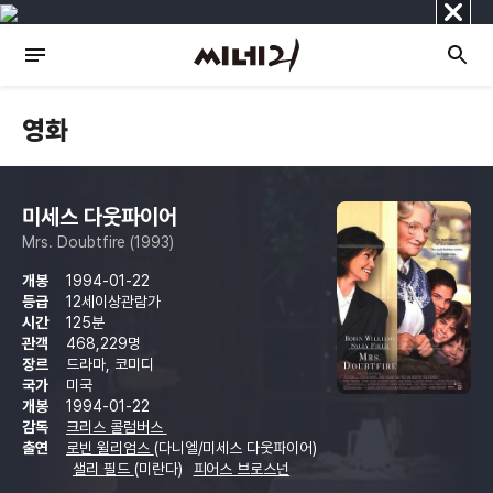
닫
기
영화
미세스 다웃파이어
Mrs. Doubtfire (1993)
개봉
1994-01-22
등급
12세이상관람가
시간
125분
관객
468,229명
장르
드라마, 코미디
국가
미국
개봉
1994-01-22
감독
크리스 콜럼버스
출연
로빈 윌리엄스
(다니엘/미세스 다웃파이어)
샐리 필드
(미란다)
피어스 브로스넌