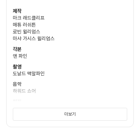
제작
마크 래드클리프
매튜 러쉬튼
매튜 로렌스
로빈 윌리엄스
마샤 가시스 윌리엄스
각본
마라 윌슨
앤 파인
촬영
도날드 맥알파인
음악
하워드 쇼어
편집
라자 고스넬
더보기
미술
안젤로 P. 그레이엄