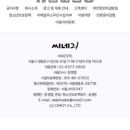
공지사항
회사소개
광고 및 제휴 안내
고객센터
개인정보취급방침
앱솔루틀리 애니씽
헬로, 마이 네임 이즈 도리스
청소년보호정책
이메일주소무단수집거부
이용약관
언론윤리강령
(2015)
(2015)
이용자위원회
씨네21(주)
서울시 영등포구 당산로 41길 11 SK V1센터 E동 1102호
대표전화 : 02-6377-0500
대표이사 : 장영엽
사업자등록번호 : 105-86-57632
통신판매업번호 : 제2015-서울영등포-0671호
등록번호 : 서울,자00347
발행인 : 장영엽, 편집•청소년보호책임자 : 송경원
E-mail :
webmaster@cine21.com
(c) CINE21 Co., LTD
박물관이 살아있다: 비밀의
앵그리스트맨
무덤
(2014)
(2014)