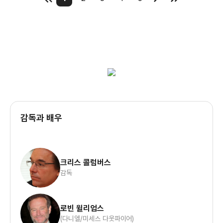
감독과 배우
크리스 콜럼버스
감독
로빈 윌리엄스
(다니엘/미세스 다웃파이어)