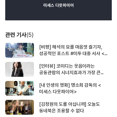
미세스 다웃파이어
관련 기사
(5)
[비평] 해석의 묘를 마음껏 즐기자,
성공적인 포스트 #미투 대중 서사 <
파일럿>을 향유하는 몇 가지 경로
[인터뷰] 코미디는 웃음이라는
공동관람의 시너지효과가 가장 큰
장르다, <파일럿> 김한결 감독 with
[내 인생의 영화] 명소희 감독의 <
김명진 쇼트케이크 대표, 김재중 무비락
미세스 다웃파이어>
대표
[김정원의 도를 아십니까] 오늘도
동네북은 조용할 수 없다