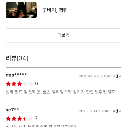
굿바이, 캡틴
더보기
리뷰
(34)
doo*****
2015-08-09 20:58:19
신고
6
샐리 필드 참 얄미움. 로빈 윌리엄스의 장기가 한껏 발휘된 영화
se7**
2011-01-06 02:46:34
신고
7
신나는 로빈 윌리암스의 코믹휴먼드라마...