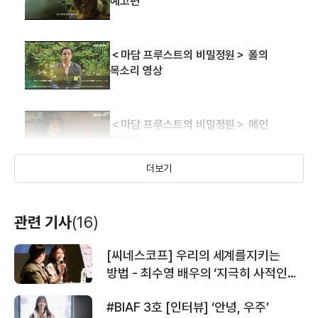
예고편
＜마담 프루스트의 비밀정원＞ 폴의
목소리 영상
＜마담 프루스트의 비밀정원＞ 메인
예고편
더보기
＜벨빌의 세 쌍둥이＞ 메인 예고편
관련 기사
(16)
[씨네스코프] 우리의 세계를지키는
＜마담 프루스트의 비밀정원＞ 예고편
방법 - 최수영 배우의 ‘지극히 사적인
영화관’ <세계의 주인> GV
#BIAF 3호 [인터뷰] ‘안녕, 우주’