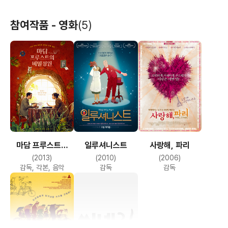
참여작품 - 영화
(5)
마담 프루스트의
일루셔니스트
사랑해, 파리
비밀정원
(2013)
(2010)
(2006)
감독, 각본, 음악
감독
감독