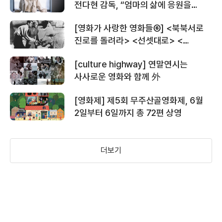
전다현 감독, “엄마의 삶에 응원을
＜마담 프루스트의 비밀정원＞ 티저
보내고 싶다”
예고편
[영화가 사랑한 영화들⑥] <북북서로
진로를 돌려라> <선셋대로> <
윌로씨의 휴가> 外
[culture highway] 연말연시는
＜일루셔니스트＞ 메이킹 영상
사사로운 영화와 함께 外
[영화제] 제5회 무주산골영화제, 6월
2일부터 6일까지 총 72편 상영
＜일루셔니스트＞ 예고편
더보기
사랑해, 파리