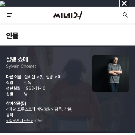
닫
기
인물
실뱅 쇼메
Sylvain Chomet
다른 이름
실베인 쵸멧; 실방 쇼메
직업
감독
생년월일
1963-11-10
성별
남
참여작품(5)
<마담 프루스트의 비밀정원>
감독, 각본,
음악
<일루셔니스트>
감독