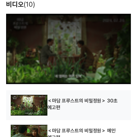
비디오
(10)
T
h
i
s
i
s
a
m
o
d
a
l
w
i
n
d
o
w
.
＜마담 프루스트의 비밀정원＞ 30초
예고편
＜마담 프루스트의 비밀정원＞ 메인