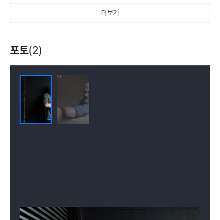
더보기
벨빌의 세 쌍둥이
노부인과 비둘기들
포토
(2)
(2003)
(1998)
감독, 각본
감독, 각본